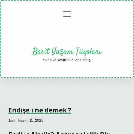
menüyü
Anasayfa
Gizlilik
Yasal
Hakkımızda
aç
Politikası
Uyarı
Basit Yaşam Tüyoları
Sade ve keyifli bilgilerle tanış!
Endişe i ne demek ?
Tarih: Kasım 11, 2025