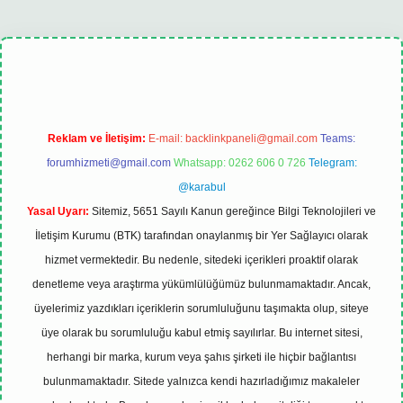
lexbet
tulipbet güncel
Reklam ve İletişim:
E-mail:
backlinkpaneli@gmail.com
Teams:
forumhizmeti@gmail.com
Whatsapp: 0262 606 0 726
Telegram:
@karabul
Yasal Uyarı:
Sitemiz, 5651 Sayılı Kanun gereğince Bilgi Teknolojileri ve
İletişim Kurumu (BTK) tarafından onaylanmış bir Yer Sağlayıcı olarak
hizmet vermektedir. Bu nedenle, sitedeki içerikleri proaktif olarak
denetleme veya araştırma yükümlülüğümüz bulunmamaktadır. Ancak,
üyelerimiz yazdıkları içeriklerin sorumluluğunu taşımakta olup, siteye
üye olarak bu sorumluluğu kabul etmiş sayılırlar. Bu internet sitesi,
herhangi bir marka, kurum veya şahıs şirketi ile hiçbir bağlantısı
bulunmamaktadır. Sitede yalnızca kendi hazırladığımız makaleler