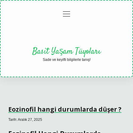
menüyü
Anasayfa
Gizlilik
Yasal
Hakkımızda
aç
Politikası
Uyarı
Basit Yaşam Tüyoları
Sade ve keyifli bilgilerle tanış!
Eozinofil hangi durumlarda düşer ?
Tarih: Aralık 27, 2025