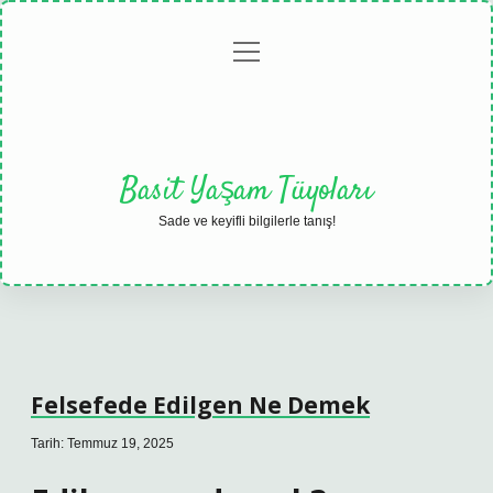
menüyü
Anasayfa
Gizlilik
Yasal
Hakkımızda
aç
Politikası
Uyarı
Basit Yaşam Tüyoları
Sade ve keyifli bilgilerle tanış!
Felsefede Edilgen Ne Demek
Tarih: Temmuz 19, 2025