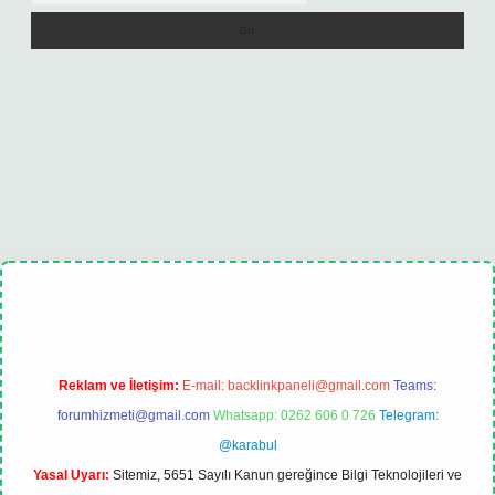
lexbet
tulipbet güncel
Reklam ve İletişim:
E-mail:
backlinkpaneli@gmail.com
Teams:
forumhizmeti@gmail.com
Whatsapp: 0262 606 0 726
Telegram:
@karabul
Yasal Uyarı:
Sitemiz, 5651 Sayılı Kanun gereğince Bilgi Teknolojileri ve