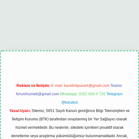
bet
tulipbet güncel
Reklam ve İletişim:
E-mail:
backlinkpaneli@gmail.com
Teams:
forumhizmeti@gmail.com
Whatsapp: 0262 606 0 726
Telegram:
@karabul
Yasal Uyarı:
Sitemiz, 5651 Sayılı Kanun gereğince Bilgi Teknolojileri ve
İletişim Kurumu (BTK) tarafından onaylanmış bir Yer Sağlayıcı olarak
hizmet vermektedir. Bu nedenle, sitedeki içerikleri proaktif olarak
denetleme veya araştırma yükümlülüğümüz bulunmamaktadır. Ancak,