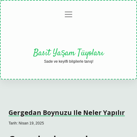
menüyü
Anasayfa
Gizlilik
Yasal
Hakkımızda
aç
Politikası
Uyarı
Basit Yaşam Tüyoları
Sade ve keyifli bilgilerle tanış!
Gergedan Boynuzu Ile Neler Yapılır
Tarih: Nisan 19, 2025