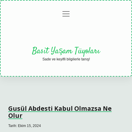
menüyü
Anasayfa
Gizlilik
Yasal
Hakkımızda
aç
Politikası
Uyarı
Basit Yaşam Tüyoları
Sade ve keyifli bilgilerle tanış!
Gusül Abdesti Kabul Olmazsa Ne
Olur
Tarih: Ekim 15, 2024