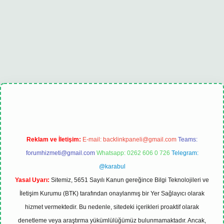
bet
tulipbet güncel
Reklam ve İletişim:
E-mail:
backlinkpaneli@gmail.com
Teams:
forumhizmeti@gmail.com
Whatsapp: 0262 606 0 726
Telegram:
@karabul
Yasal Uyarı:
Sitemiz, 5651 Sayılı Kanun gereğince Bilgi Teknolojileri ve
İletişim Kurumu (BTK) tarafından onaylanmış bir Yer Sağlayıcı olarak
hizmet vermektedir. Bu nedenle, sitedeki içerikleri proaktif olarak
denetleme veya araştırma yükümlülüğümüz bulunmamaktadır. Ancak,