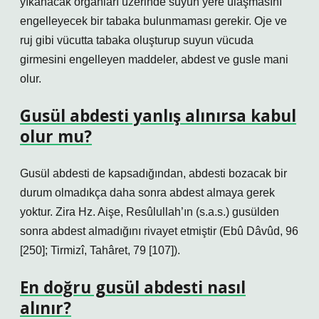
yıkanacak organları üzerinde suyun yere ulaşmasını
engelleyecek bir tabaka bulunmaması gerekir. Oje ve
ruj gibi vücutta tabaka oluşturup suyun vücuda
girmesini engelleyen maddeler, abdest ve gusle mani
olur.
Gusül abdesti yanlış alınırsa kabul
olur mu?
Gusül abdesti de kapsadığından, abdesti bozacak bir
durum olmadıkça daha sonra abdest almaya gerek
yoktur. Zira Hz. Aişe, Resûlullah’ın (s.a.s.) gusülden
sonra abdest almadığını rivayet etmiştir (Ebû Dâvûd, 96
[250]; Tirmizî, Tahâret, 79 [107]).
En doğru gusül abdesti nasıl
alınır?