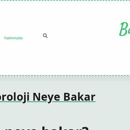
B
Hakkımızda
roloji Neye Bakar