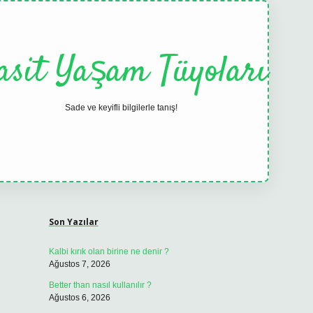
asit Yaşam Tüyoları
Sade ve keyifli bilgilerle tanış!
Sidebar
elexbet
tulipbet güncel
Son Yazılar
Kalbi kırık olan birine ne denir ?
Ağustos 7, 2026
Better than nasıl kullanılır ?
Ağustos 6, 2026