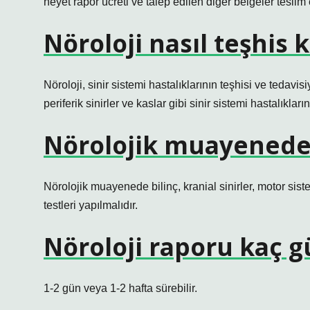
heyet rapor ücreti ve talep edilen diğer belgeler teslim e
Nöroloji nasıl teşhis 
Nöroloji, sinir sistemi hastalıklarının teşhisi ve tedavis
periferik sinirler ve kaslar gibi sinir sistemi hastalıklar
Nörolojik muayenede 
Nörolojik muayenede bilinç, kranial sinirler, motor sist
testleri yapılmalıdır.
Nöroloji raporu kaç g
1-2 gün veya 1-2 hafta sürebilir.