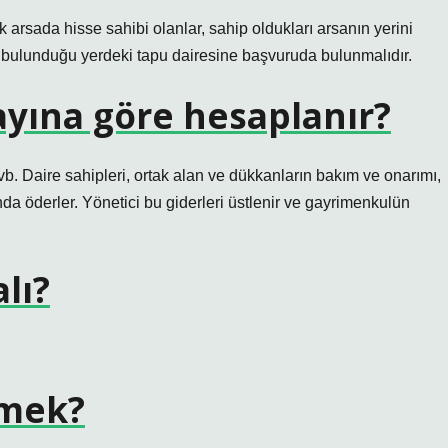
ak arsada hisse sahibi olanlar, sahip oldukları arsanın yerini
n bulunduğu yerdeki tapu dairesine başvuruda bulunmalıdır.
ayına göre hesaplanır?
vb. Daire sahipleri, ortak alan ve dükkanların bakım ve onarımı,
anda öderler. Yönetici bu giderleri üstlenir ve gayrimenkulün
lı?
emek?