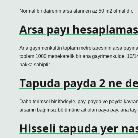
Normal bir dairenin arsa alanı en az 50 m2 olmalıdır.
Arsa payı hesaplaması 
Ana gayrimenkulün toplam metrekaresinin arsa payına b
toplam 1000 metrekarelik bir ana gayrimenkulde, 10/14
hakka sahiptir.
Tapuda payda 2 ne d
Daha terimsel bir ifadeyle, pay, payda ve payda kavraml
arsanın bağımsız bölümüne ait olan paya pay, ana taşı
Hisseli tapuda yer nas