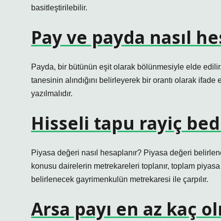
basitleştirilebilir.
Pay ve payda nasıl he
Payda, bir bütünün eşit olarak bölünmesiyle elde edilir.
tanesinin alındığını belirleyerek bir orantı olarak ifade
yazılmalıdır.
Hisseli tapu rayiç bed
Piyasa değeri nasıl hesaplanır? Piyasa değeri belirlene
konusu dairelerin metrekareleri toplanır, toplam piyas
belirlenecek gayrimenkulün metrekaresi ile çarpılır.
Arsa payı en az kaç o