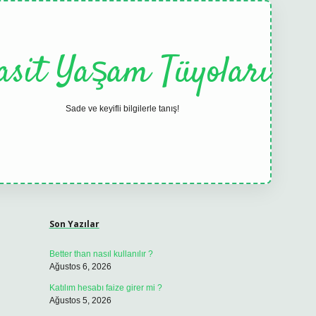
asit Yaşam Tüyoları
Sade ve keyifli bilgilerle tanış!
Sidebar
elexbet
tulipbet güncel
Son Yazılar
Better than nasıl kullanılır ?
Ağustos 6, 2026
Katılım hesabı faize girer mi ?
Ağustos 5, 2026