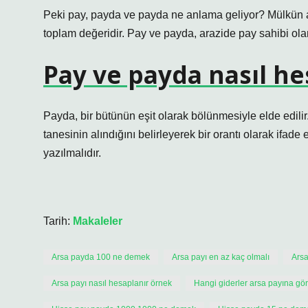
Peki pay, payda ve payda ne anlama geliyor? Mülkün ay
toplam değeridir. Pay ve payda, arazide pay sahibi olan 
Pay ve payda nasıl he
Payda, bir bütünün eşit olarak bölünmesiyle elde edilir.
tanesinin alındığını belirleyerek bir orantı olarak ifade
yazılmalıdır.
Tarih:
Makaleler
Arsa payda 100 ne demek
Arsa payı en az kaç olmalı
Arsa
Arsa payı nasıl hesaplanır örnek
Hangi giderler arsa payına gö