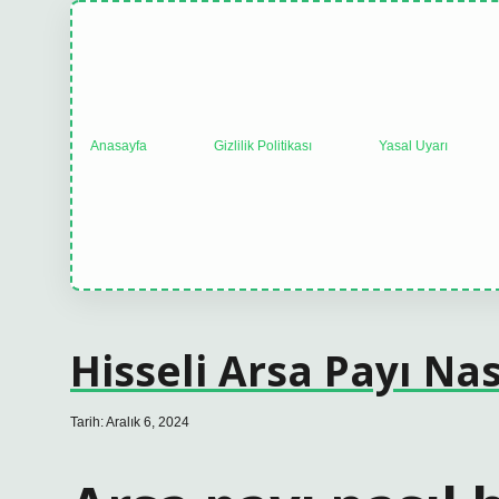
Anasayfa
Gizlilik Politikası
Yasal Uyarı
Hisseli Arsa Payı Na
Tarih: Aralık 6, 2024