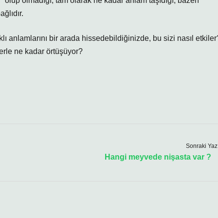
i” olup olmadığı, tam olarak ne kadar anlam taşıdığı, bazen
ğlıdır.
klı anlamlarını bir arada hissedebildiğinizde, bu sizi nasıl etkiler
erle ne kadar örtüşüyor?
Sonraki Yaz
Hangi meyvede nişasta var ?