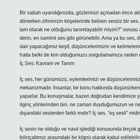
Bir sabah uyandığınızda, gözlerinizi açmadan önce akl
dönerken zihninizin köşelerinde beliren sessiz bir ses. O
tam olarak ne olduğunu tanımlayabilir miyim?” sorusu ak
derin, en samimi ses gibi görünebilir. Ama ya bu ses, dı
dair yapacağımız keşif, düşüncelerimizin ve kelimelerim
hatta belki de kim olduğumuzu sorgulamamıza neden 
İç Ses: Kavram ve Tanım
İç ses, her günümüzü, eylemlerimizi ve düşüncelerimiz
mekanizmadır. İnsanlar, bir konu hakkında düşünürken y
yaparlar. Bu konuşmalar, bazen doğrudan kendimize yöne
ilginç yönlerinden biri, ne zaman duyduğumuzun ve ne
dışarıdaki seslerden farklı mıdır? İç ses, “eş sesli” midi
İç sesin ne olduğu ve nasıl işlediği konusunda birçok gö
bilinçaltımız arasındaki bir köprü olarak kabul edilebili