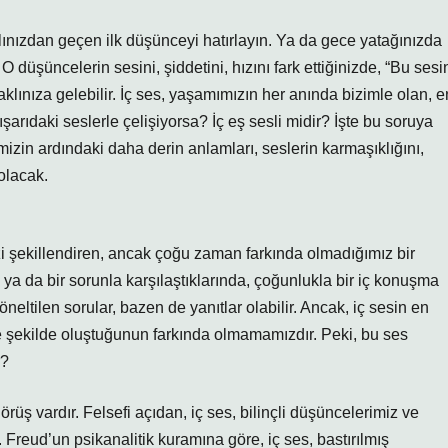
ınızdan geçen ilk düşünceyi hatırlayın. Ya da gece yatağınızda
 düşüncelerin sesini, şiddetini, hızını fark ettiğinizde, “Bu sesi
lınıza gelebilir. İç ses, yaşamımızın her anında bizimle olan, e
şarıdaki seslerle çelişiyorsa? İç eş sesli midir? İşte bu soruya
izin ardındaki daha derin anlamları, seslerin karmaşıklığını,
olacak.
i şekillendiren, ancak çoğu zaman farkında olmadığımız bir
a da bir sorunla karşılaştıklarında, çoğunlukla bir iç konuşma
ltilen sorular, bazen de yanıtlar olabilir. Ancak, iç sesin en
 şekilde oluştuğunun farkında olmamamızdır. Peki, bu ses
r?
rüş vardır. Felsefi açıdan, iç ses, bilinçli düşüncelerimiz ve
r. Freud’un psikanalitik kuramına göre, iç ses, bastırılmış