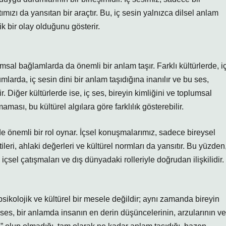
ızı da yansıtan bir araçtır. Bu, iç sesin yalnızca dilsel anlam
k bir olay olduğunu gösterir.
umsal bağlamlarda da önemli bir anlam taşır. Farklı kültürlerde, i
umlarda, iç sesin dini bir anlam taşıdığına inanılır ve bu ses,
ir. Diğer kültürlerde ise, iç ses, bireyin kimliğini ve toplumsal
lmaması, bu kültürel algılara göre farklılık gösterebilir.
e önemli bir rol oynar. İçsel konuşmalarımız, sadece bireysel
eri, ahlaki değerleri ve kültürel normları da yansıtır. Bu yüzden
, içsel çatışmaları ve dış dünyadaki rolleriyle doğrudan ilişkilidir.
 psikolojik ve kültürel bir mesele değildir; aynı zamanda bireyin
 İç ses, bir anlamda insanın en derin düşüncelerinin, arzularının ve