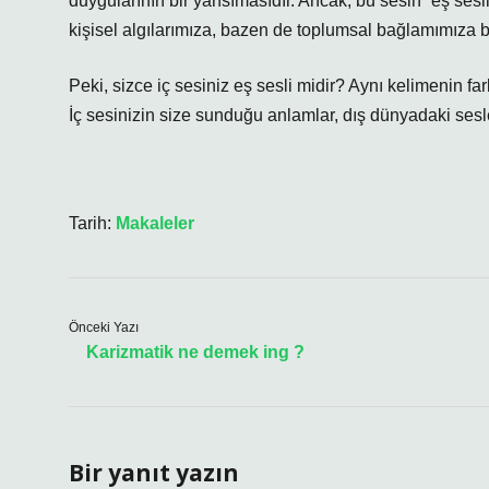
duygularının bir yansımasıdır. Ancak, bu sesin “eş sesl
kişisel algılarımıza, bazen de toplumsal bağlamımıza ba
Peki, sizce iç sesiniz eş sesli midir? Aynı kelimenin far
İç sesinizin size sunduğu anlamlar, dış dünyadaki sesl
Tarih:
Makaleler
Önceki Yazı
Karizmatik ne demek ing ?
Bir yanıt yazın