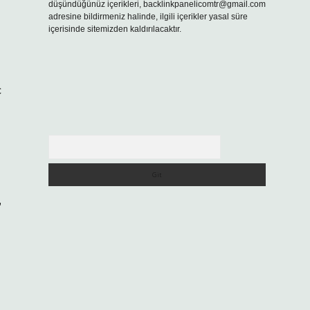
düşündüğünüz içerikleri,
backlinkpanelicomtr@gmail.com
adresine bildirmeniz halinde, ilgili içerikler yasal süre
içerisinde sitemizden kaldırılacaktır.
ç
Arama
,