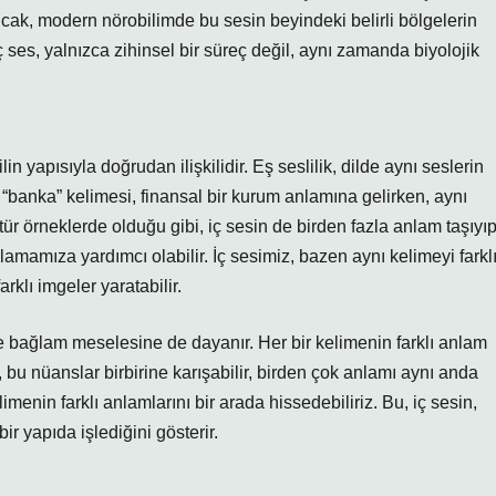
ak, modern nörobilimde bu sesin beyindeki belirli bölgelerin
 iç ses, yalnızca zihinsel bir süreç değil, aynı zamanda biyolojik
in yapısıyla doğrudan ilişkilidir. Eş seslilik, dilde aynı seslerin
“banka” kelimesi, finansal bir kurum anlamına gelirken, aynı
tür örneklerde olduğu gibi, iç sesin de birden fazla anlam taşıyı
lamamıza yardımcı olabilir. İç sesimiz, bazen aynı kelimeyi farkl
rklı imgeler yaratabilir.
e bağlam meselesine de dayanır. Her bir kelimenin farklı anlam
 bu nüanslar birbirine karışabilir, birden çok anlamı aynı anda
menin farklı anlamlarını bir arada hissedebiliriz. Bu, iç sesin,
r yapıda işlediğini gösterir.