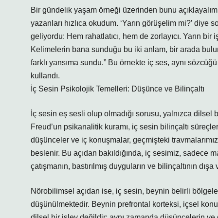
Bir gündelik yaşam örneği üzerinden bunu açıklayalım
yazanları hızlıca okudum. ‘Yarın görüşelim mi?’ diye so
geliyordu: Hem rahatlatıcı, hem de zorlayıcı. Yarın bir 
Kelimelerin bana sunduğu bu iki anlam, bir arada bulun
farklı yansıma sundu.” Bu örnekte iç ses, aynı sözcüğü 
kullandı.
İç Sesin Psikolojik Temelleri: Düşünce ve Bilinçaltı
İç sesin eş sesli olup olmadığı sorusu, yalnızca dilsel 
Freud’un psikanalitik kuramı, iç sesin bilinçaltı süreç
düşünceler ve iç konuşmalar, geçmişteki travmalarımız
beslenir. Bu açıdan bakıldığında, iç sesimiz, sadece ma
çatışmanın, bastırılmış duyguların ve bilinçaltının dışa
Nörobilimsel açıdan ise, iç sesin, beynin belirli bölgele
düşünülmektedir. Beynin prefrontal korteksi, içsel kon
dilsel bir işlev değildir; aynı zamanda düşüncelerin ve 