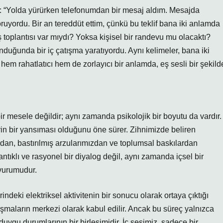
: “Yolda yürürken telefonumdan bir mesaj aldım. Mesajda
ruyordu. Bir an tereddüt ettim, çünkü bu teklif bana iki anlamda
iş toplantısı var mıydı? Yoksa kişisel bir randevu mu olacaktı?
duğunda bir iç çatışma yaratıyordu. Aynı kelimeler, bana iki
hem rahatlatıcı hem de zorlayıcı bir anlamda, eş sesli bir şekild
bir mesele değildir; aynı zamanda psikolojik bir boyutu da vardır.
lerin bir yansıması olduğunu öne sürer. Zihnimizde beliren
dan, bastırılmış arzularımızdan ve toplumsal baskılardan
ntıklı ve rasyonel bir diyalog değil, aynı zamanda içsel bir
 vurumudur.
rindeki elektriksel aktivitenin bir sonucu olarak ortaya çıktığı
uşmaların merkezi olarak kabul edilir. Ancak bu süreç yalnızca
duygu durumlarının bir birleşimidir. İç sesimiz, sadece bir