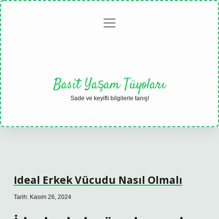
menüyü
Anasayfa
Gizlilik
Yasal
Hakkımızda
aç
Politikası
Uyarı
Basit Yaşam Tüyoları
Sade ve keyifli bilgilerle tanış!
Ideal Erkek Vücudu Nasıl Olmalı
Tarih: Kasım 26, 2024