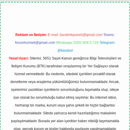
xbet
tulipbet güncel
Reklam ve İletişim:
E-mail:
backlinkpaneli@gmail.com
Teams:
forumhizmeti@gmail.com
Whatsapp: 0262 606 0 726
Telegram:
@karabul
Yasal Uyarı:
Sitemiz, 5651 Sayılı Kanun gereğince Bilgi Teknolojileri ve
İletişim Kurumu (BTK) tarafından onaylanmış bir Yer Sağlayıcı olarak
hizmet vermektedir. Bu nedenle, sitedeki içerikleri proaktif olarak
denetleme veya araştırma yükümlülüğümüz bulunmamaktadır. Ancak,
üyelerimiz yazdıkları içeriklerin sorumluluğunu taşımakta olup, siteye
üye olarak bu sorumluluğu kabul etmiş sayılırlar. Bu internet sitesi,
herhangi bir marka, kurum veya şahıs şirketi ile hiçbir bağlantısı
bulunmamaktadır. Sitede yalnızca kendi hazırladığımız makaleler
paylaşılmaktadır. Burada yer alan içerikler haber niteliği taşımamakta
olup, gerçek kurum ve kişiler hakkında paylaşım yapılmamaktadır.