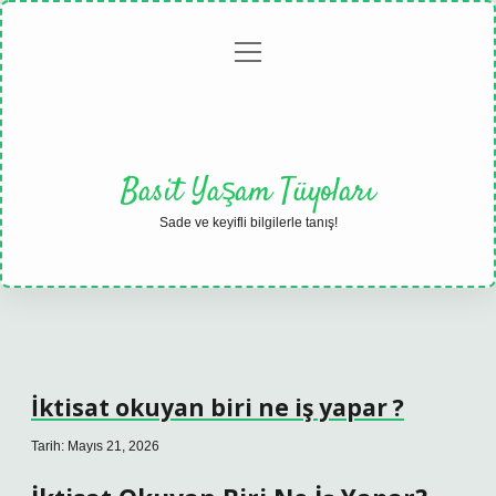
menüyü
Anasayfa
Gizlilik
Yasal
Hakkımızda
aç
Politikası
Uyarı
Basit Yaşam Tüyoları
Sade ve keyifli bilgilerle tanış!
İktisat okuyan biri ne iş yapar ?
Tarih: Mayıs 21, 2026