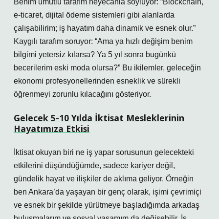
Benim umutlu tarafım heyecanla söylüyor: “Blockchain,
e-ticaret, dijital ödeme sistemleri gibi alanlarda
çalışabilirim; iş hayatım daha dinamik ve esnek olur.”
Kaygılı tarafım soruyor: “Ama ya hızlı değişim benim
bilgimi yetersiz kılarsa? Ya 5 yıl sonra bugünkü
becerilerim eski moda olursa?” Bu ikilemler, geleceğin
ekonomi profesyonellerinden esneklik ve sürekli
öğrenmeyi zorunlu kılacağını gösteriyor.
Gelecek 5-10 Yılda İktisat Mesleklerinin
Hayatımıza Etkisi
İktisat okuyan biri ne iş yapar sorusunun gelecekteki
etkilerini düşündüğümde, sadece kariyer değil,
gündelik hayat ve ilişkiler de aklıma geliyor. Örneğin
ben Ankara’da yaşayan bir genç olarak, işimi çevrimiçi
ve esnek bir şekilde yürütmeye başladığımda arkadaş
buluşmalarım ve sosyal yaşamım da değişebilir. İş