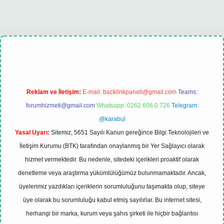
lexbet
tulipbet güncel
Reklam ve İletişim:
E-mail:
backlinkpaneli@gmail.com
Teams:
forumhizmeti@gmail.com
Whatsapp: 0262 606 0 726
Telegram:
@karabul
Yasal Uyarı:
Sitemiz, 5651 Sayılı Kanun gereğince Bilgi Teknolojileri ve
İletişim Kurumu (BTK) tarafından onaylanmış bir Yer Sağlayıcı olarak
hizmet vermektedir. Bu nedenle, sitedeki içerikleri proaktif olarak
denetleme veya araştırma yükümlülüğümüz bulunmamaktadır. Ancak,
üyelerimiz yazdıkları içeriklerin sorumluluğunu taşımakta olup, siteye
üye olarak bu sorumluluğu kabul etmiş sayılırlar. Bu internet sitesi,
herhangi bir marka, kurum veya şahıs şirketi ile hiçbir bağlantısı