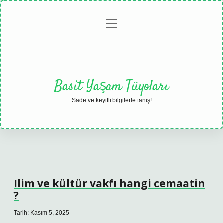
menüyü
Anasayfa
Gizlilik
Yasal
Hakkımızda
aç
Politikası
Uyarı
Basit Yaşam Tüyoları
Sade ve keyifli bilgilerle tanış!
Ilim ve kültür vakfı hangi cemaatin
?
Tarih: Kasım 5, 2025