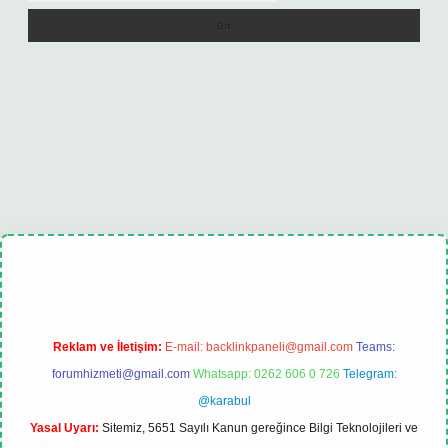
lexbet
tulipbet güncel
Reklam ve İletişim:
E-mail:
backlinkpaneli@gmail.com
Teams:
forumhizmeti@gmail.com
Whatsapp: 0262 606 0 726
Telegram:
@karabul
Yasal Uyarı:
Sitemiz, 5651 Sayılı Kanun gereğince Bilgi Teknolojileri ve