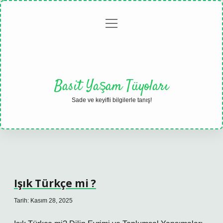
menüyü
Anasayfa
Gizlilik
Yasal
Hakkımızda
aç
Politikası
Uyarı
Basit Yaşam Tüyoları
Sade ve keyifli bilgilerle tanış!
Işık Türkçe mi ?
Tarih: Kasım 28, 2025