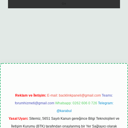
bet
tulipbet güncel
Reklam ve İletişim:
E-mail:
backlinkpaneli@gmail.com
Teams:
forumhizmeti@gmail.com
Whatsapp: 0262 606 0 726
Telegram:
@karabul
Yasal Uyarı:
Sitemiz, 5651 Sayılı Kanun gereğince Bilgi Teknolojileri ve
İletişim Kurumu (BTK) tarafından onaylanmış bir Yer Sağlayıcı olarak