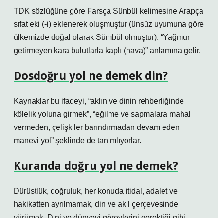
TDK sözlüğüne göre Farsça Sünbül kelimesine Arapça
sıfat eki (-i) eklenerek oluşmuştur (ünsüz uyumuna göre
ülkemizde doğal olarak Sümbül olmuştur). “Yağmur
getirmeyen kara bulutlarla kaplı (hava)” anlamına gelir.
Dosdoğru yol ne demek din?
Kaynaklar bu ifadeyi, “aklın ve dinin rehberliğinde
kölelik yoluna girmek”, “eğilme ve sapmalara mahal
vermeden, çelişkiler barındırmadan devam eden
manevi yol” şeklinde de tanımlıyorlar.
Kuranda doğru yol ne demek?
Dürüstlük, doğruluk, her konuda itidal, adalet ve
hakikatten ayrılmamak, din ve akıl çerçevesinde
yürümek. Dini ve dünyevi görevlerini gerektiği gibi