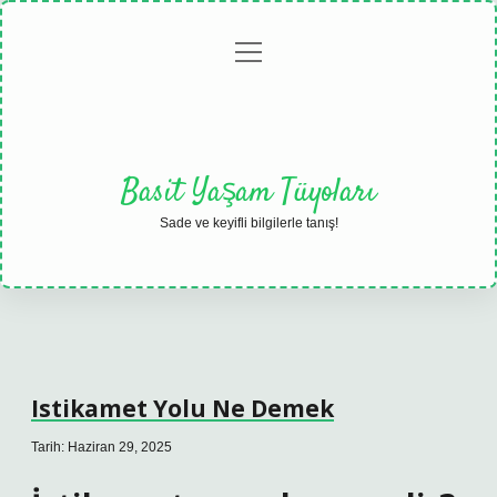
menüyü
Anasayfa
Gizlilik
Yasal
Hakkımızda
aç
Politikası
Uyarı
Basit Yaşam Tüyoları
Sade ve keyifli bilgilerle tanış!
Istikamet Yolu Ne Demek
Tarih: Haziran 29, 2025