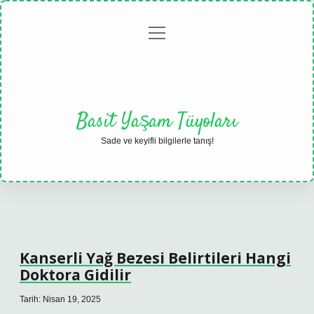
menüyü
Anasayfa
Gizlilik
Yasal
Hakkımızda
aç
Politikası
Uyarı
Basit Yaşam Tüyoları
Sade ve keyifli bilgilerle tanış!
Kanserli Yağ Bezesi Belirtileri Hangi
Doktora Gidilir
Tarih: Nisan 19, 2025