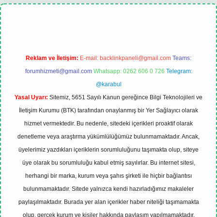
xbet
tulipbet güncel
Reklam ve İletişim:
E-mail:
backlinkpaneli@gmail.com
Teams:
forumhizmeti@gmail.com
Whatsapp: 0262 606 0 726
Telegram:
@karabul
Yasal Uyarı:
Sitemiz, 5651 Sayılı Kanun gereğince Bilgi Teknolojileri ve
İletişim Kurumu (BTK) tarafından onaylanmış bir Yer Sağlayıcı olarak
hizmet vermektedir. Bu nedenle, sitedeki içerikleri proaktif olarak
denetleme veya araştırma yükümlülüğümüz bulunmamaktadır. Ancak,
üyelerimiz yazdıkları içeriklerin sorumluluğunu taşımakta olup, siteye
üye olarak bu sorumluluğu kabul etmiş sayılırlar. Bu internet sitesi,
herhangi bir marka, kurum veya şahıs şirketi ile hiçbir bağlantısı
bulunmamaktadır. Sitede yalnızca kendi hazırladığımız makaleler
paylaşılmaktadır. Burada yer alan içerikler haber niteliği taşımamakta
olup, gerçek kurum ve kişiler hakkında paylaşım yapılmamaktadır.