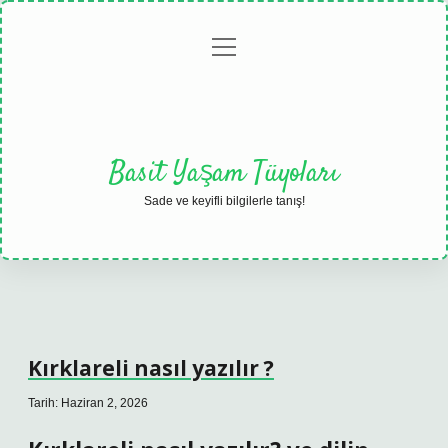
menüyü
Anasayfa
Gizlilik
Yasal
Hakkımızda
aç
Politikası
Uyarı
Basit Yaşam Tüyoları
Sade ve keyifli bilgilerle tanış!
Kırklareli nasıl yazılır ?
Tarih: Haziran 2, 2026