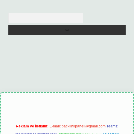
Arama
et
tulipbet güncel
Reklam ve İletişim:
E-mail:
backlinkpaneli@gmail.com
Teams: