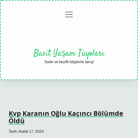
menüyü
Anasayfa
Gizlilik
Yasal
Hakkımızda
aç
Politikası
Uyarı
Basit Yaşam Tüyoları
Sade ve keyifli bilgilerle tanış!
Kvp Karanın Oğlu Kaçıncı Bölümde
Öldü
Tarih: Aralık 17, 2024