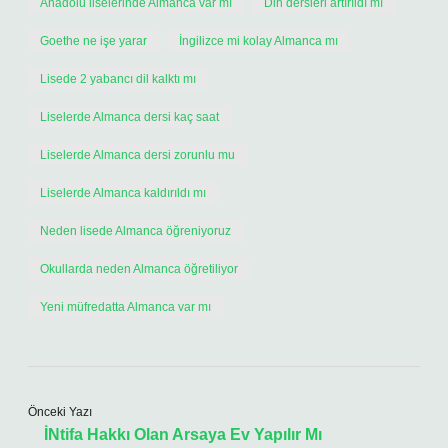
Anadolu liselerinde Almanca var mı
Din dersleri artırıldı mı
Goethe ne işe yarar
İngilizce mi kolay Almanca mı
Lisede 2 yabancı dil kalktı mı
Liselerde Almanca dersi kaç saat
Liselerde Almanca dersi zorunlu mu
Liselerde Almanca kaldırıldı mı
Neden lisede Almanca öğreniyoruz
Okullarda neden Almanca öğretiliyor
Yeni müfredatta Almanca var mı
Önceki Yazı
İNtifa Hakkı Olan Arsaya Ev Yapılır Mı