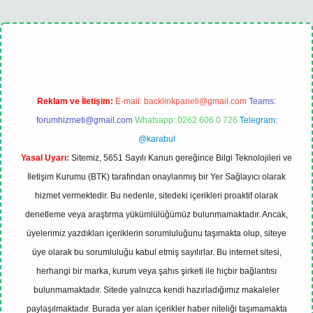
bet güncel
Reklam ve İletişim:
E-mail:
backlinkpaneli@gmail.com
Teams:
forumhizmeti@gmail.com
Whatsapp: 0262 606 0 726
Telegram:
@karabul
Yasal Uyarı:
Sitemiz, 5651 Sayılı Kanun gereğince Bilgi Teknolojileri ve
İletişim Kurumu (BTK) tarafından onaylanmış bir Yer Sağlayıcı olarak
hizmet vermektedir. Bu nedenle, sitedeki içerikleri proaktif olarak
denetleme veya araştırma yükümlülüğümüz bulunmamaktadır. Ancak,
üyelerimiz yazdıkları içeriklerin sorumluluğunu taşımakta olup, siteye
üye olarak bu sorumluluğu kabul etmiş sayılırlar. Bu internet sitesi,
herhangi bir marka, kurum veya şahıs şirketi ile hiçbir bağlantısı
bulunmamaktadır. Sitede yalnızca kendi hazırladığımız makaleler
paylaşılmaktadır. Burada yer alan içerikler haber niteliği taşımamakta