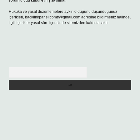
sorumluluğu kabul etmiş sayılırlar.
Hukuka ve yasal düzenlemelere aykırı olduğunu düşündüğünüz
içerikleri,
backlinkpanelicomtr@gmail.com
adresine bildirmeniz halinde,
ilgili içerikler yasal süre içerisinde sitemizden kaldırılacaktır.
Arama