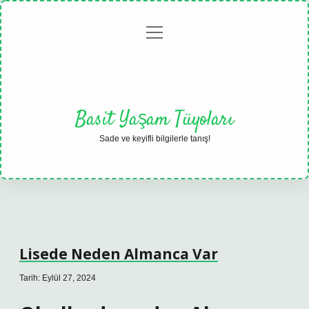
menüyü
Anasayfa
Gizlilik
Yasal
Hakkımızda
aç
Politikası
Uyarı
Basit Yaşam Tüyoları
Sade ve keyifli bilgilerle tanış!
Lisede Neden Almanca Var
Tarih: Eylül 27, 2024