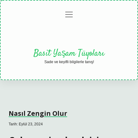
menüyü
Anasayfa
Gizlilik
Yasal
Hakkımızda
aç
Politikası
Uyarı
Basit Yaşam Tüyoları
Sade ve keyifli bilgilerle tanış!
Nasıl Zengin Olur
Tarih: Eylül 23, 2024