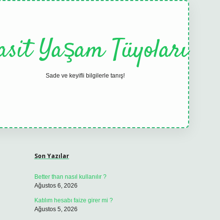
asit Yaşam Tüyoları
Sade ve keyifli bilgilerle tanış!
Sidebar
elexbet
tulipbet
Son Yazılar
Better than nasıl kullanılır ?
Ağustos 6, 2026
Katılım hesabı faize girer mi ?
Ağustos 5, 2026