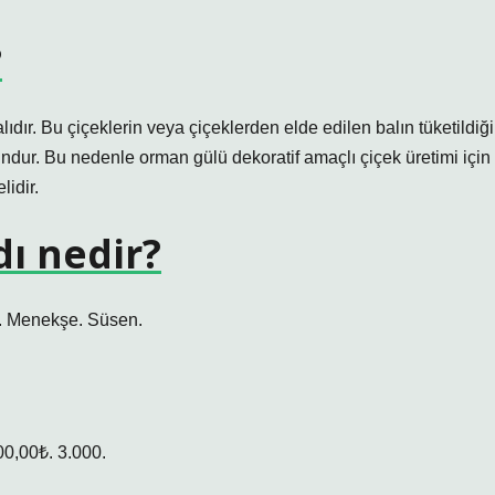
?
ıdır. Bu çiçeklerin veya çiçeklerden elde edilen balın tüketildiği
gundur. Bu nedenle orman gülü dekoratif amaçlı çiçek üretimi için
lidir.
dı nedir?
ta. Menekşe. Süsen.
500,00₺. 3.000.