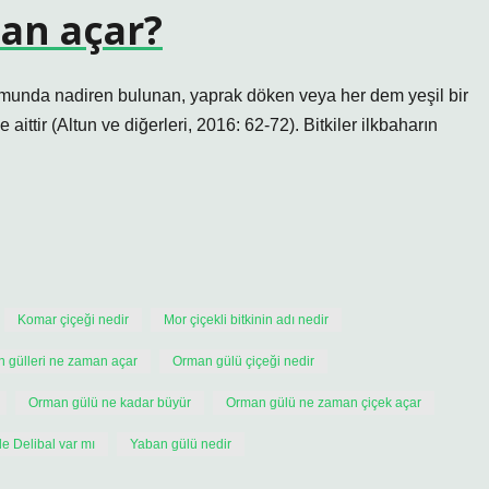
an açar?
munda nadiren bulunan, yaprak döken veya her dem yeşil bir
ittir (Altun ve diğerleri, 2016: 62-72). Bitkiler ilkbaharın
Komar çiçeği nedir
Mor çiçekli bitkinin adı nedir
 gülleri ne zaman açar
Orman gülü çiçeği nedir
Orman gülü ne kadar büyür
Orman gülü ne zaman çiçek açar
e Delibal var mı
Yaban gülü nedir