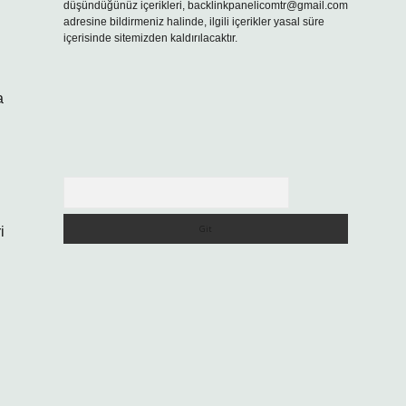
düşündüğünüz içerikleri,
backlinkpanelicomtr@gmail.com
adresine bildirmeniz halinde, ilgili içerikler yasal süre
içerisinde sitemizden kaldırılacaktır.
a
Arama
i