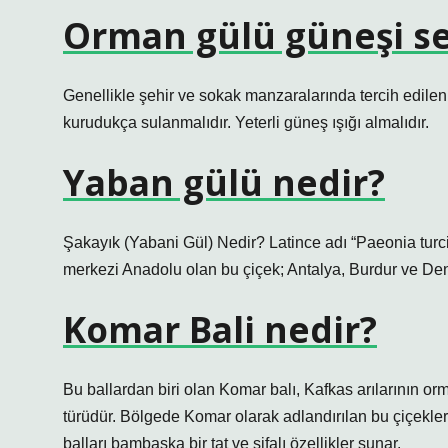
Orman gülü güneşi s
Genellikle şehir ve sokak manzaralarında tercih edilen 
kurudukça sulanmalıdır. Yeterli güneş ışığı almalıdır.
Yaban gülü nedir?
Şakayık (Yabani Gül) Nedir? Latince adı “Paeonia turcic
merkezi Anadolu olan bu çiçek; Antalya, Burdur ve Denizl
Komar Bali nedir?
Bu ballardan biri olan Komar balı, Kafkas arılarının or
türüdür. Bölgede Komar olarak adlandırılan bu çiçekler,
balları bambaşka bir tat ve şifalı özellikler sunar.