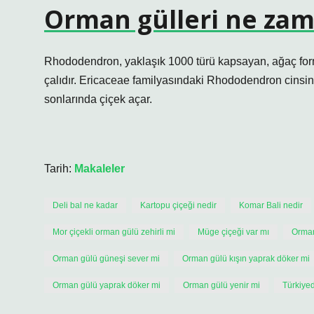
Orman gülleri ne zam
Rhododendron, yaklaşık 1000 türü kapsayan, ağaç for
çalıdır. Ericaceae familyasındaki Rhododendron cinsine a
sonlarında çiçek açar.
Tarih:
Makaleler
Deli bal ne kadar
Kartopu çiçeği nedir
Komar Bali nedir
Mor çiçekli orman gülü zehirli mi
Müge çiçeği var mı
Orman
Orman gülü güneşi sever mi
Orman gülü kışın yaprak döker mi
Orman gülü yaprak döker mi
Orman gülü yenir mi
Türkiyed