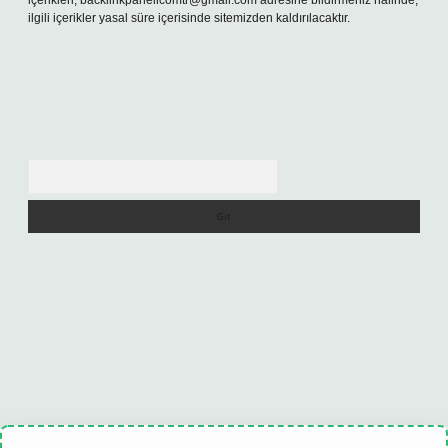
içerikleri,
backlinkpanelicomtr@gmail.com
adresine bildirmeniz halinde,
ilgili içerikler yasal süre içerisinde sitemizden kaldırılacaktır.
Arama
ncel