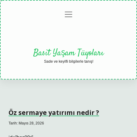
menüyü
Anasayfa
Gizlilik
Yasal
Hakkımızda
aç
Politikası
Uyarı
Basit Yaşam Tüyoları
Sade ve keyifli bilgilerle tanış!
Öz sermaye yatırımı nedir ?
Tarih: Mayıs 28, 2026