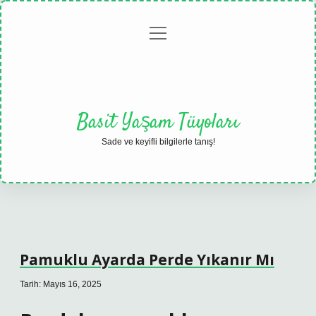
menüyü
Anasayfa
Gizlilik
Yasal
Hakkımızda
aç
Politikası
Uyarı
Basit Yaşam Tüyoları
Sade ve keyifli bilgilerle tanış!
Pamuklu Ayarda Perde Yıkanır Mı
Tarih: Mayıs 16, 2025