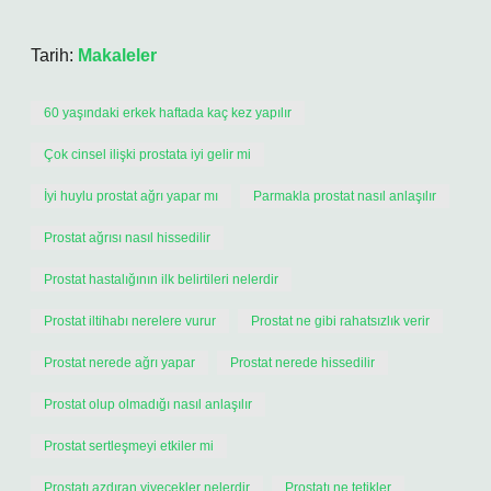
Tarih:
Makaleler
60 yaşındaki erkek haftada kaç kez yapılır
Çok cinsel ilişki prostata iyi gelir mi
İyi huylu prostat ağrı yapar mı
Parmakla prostat nasıl anlaşılır
Prostat ağrısı nasıl hissedilir
Prostat hastalığının ilk belirtileri nelerdir
Prostat iltihabı nerelere vurur
Prostat ne gibi rahatsızlık verir
Prostat nerede ağrı yapar
Prostat nerede hissedilir
Prostat olup olmadığı nasıl anlaşılır
Prostat sertleşmeyi etkiler mi
Prostatı azdıran yiyecekler nelerdir
Prostatı ne tetikler