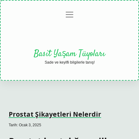
menüyü
Anasayfa
Gizlilik
Yasal
Hakkımızda
aç
Politikası
Uyarı
Basit Yaşam Tüyoları
Sade ve keyifli bilgilerle tanış!
Prostat Şikayetleri Nelerdir
Tarih: Ocak 3, 2025