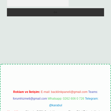
Arama
xbet
tulipbet güncel
Reklam ve İletişim:
E-mail:
backlinkpaneli@gmail.com
Teams:
forumhizmeti@gmail.com
Whatsapp: 0262 606 0 726
Telegram:
@karabul