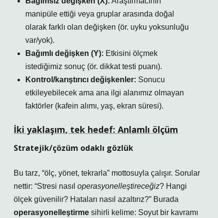
Bağımsız değişken (X):
Araştırmacının
manipüle ettiği veya gruplar arasında doğal
olarak farklı olan değişken (ör. uyku yoksunluğu
var/yok).
Bağımlı değişken (Y):
Etkisini ölçmek
istediğimiz sonuç (ör. dikkat testi puanı).
Kontrol/karıştırıcı değişkenler:
Sonucu
etkileyebilecek ama ana ilgi alanımız olmayan
faktörler (kafein alımı, yaş, ekran süresi).
İki yaklaşım, tek hedef: Anlamlı ölçüm
Stratejik/çözüm odaklı gözlük
Bu tarz, “ölç, yönet, tekrarla” mottosuyla çalışır. Sorular
nettir: “Stresi nasıl
operasyonelleştireceğiz
? Hangi
ölçek güvenilir? Hataları nasıl azaltırız?” Burada
operasyonelleştirme
sihirli kelime: Soyut bir kavramı