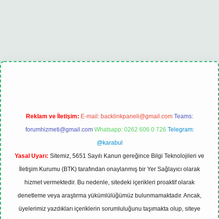
xbet
tulipbet güncel
Reklam ve İletişim:
E-mail:
backlinkpaneli@gmail.com
Teams:
forumhizmeti@gmail.com
Whatsapp: 0262 606 0 726
Telegram:
@karabul
Yasal Uyarı:
Sitemiz, 5651 Sayılı Kanun gereğince Bilgi Teknolojileri ve
İletişim Kurumu (BTK) tarafından onaylanmış bir Yer Sağlayıcı olarak
hizmet vermektedir. Bu nedenle, sitedeki içerikleri proaktif olarak
denetleme veya araştırma yükümlülüğümüz bulunmamaktadır. Ancak,
üyelerimiz yazdıkları içeriklerin sorumluluğunu taşımakta olup, siteye