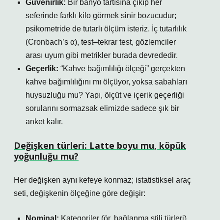
Güvenirlik:
Bir banyo tartısına çıkıp her
seferinde farklı kilo görmek sinir bozucudur;
psikometride de tutarlı ölçüm isteriz. İç tutarlılık
(Cronbach’s α), test–tekrar test, gözlemciler
arası uyum gibi metrikler burada devrededir.
Geçerlik:
“Kahve bağımlılığı ölçeği” gerçekten
kahve bağımlılığını mı ölçüyor, yoksa sabahları
huysuzluğu mu? Yapı, ölçüt ve içerik geçerliği
sorularını sormazsak elimizde sadece şık bir
anket kalır.
Değişken türleri: Latte boyu mu, köpük
yoğunluğu mu?
Her değişken aynı kefeye konmaz; istatistiksel araç
seti, değişkenin ölçeğine göre değişir:
Nominal:
Kategoriler (ör. bağlanma stili türleri).