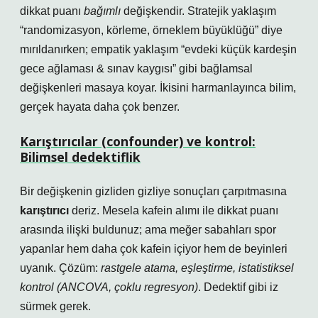
dikkat puanı
bağımlı
değişkendir. Stratejik yaklaşım
“randomizasyon, körleme, örneklem büyüklüğü” diye
mırıldanırken; empatik yaklaşım “evdeki küçük kardeşin
gece ağlaması & sınav kaygısı” gibi bağlamsal
değişkenleri masaya koyar. İkisini harmanlayınca bilim,
gerçek hayata daha çok benzer.
Karıştırıcılar (confounder) ve kontrol:
Bilimsel dedektiflik
Bir değişkenin gizliden gizliye sonuçları çarpıtmasına
karıştırıcı
deriz. Mesela kafein alımı ile dikkat puanı
arasında ilişki buldunuz; ama meğer sabahları spor
yapanlar hem daha çok kafein içiyor hem de beyinleri
uyanık. Çözüm:
rastgele atama, eşleştirme, istatistiksel
kontrol (ANCOVA, çoklu regresyon)
. Dedektif gibi iz
sürmek gerek.