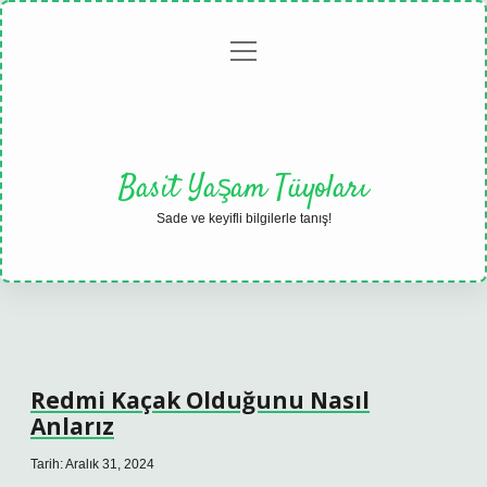
menüyü
Anasayfa
Gizlilik
Yasal
Hakkımızda
aç
Politikası
Uyarı
Basit Yaşam Tüyoları
Sade ve keyifli bilgilerle tanış!
Redmi Kaçak Olduğunu Nasıl
Anlarız
Tarih: Aralık 31, 2024