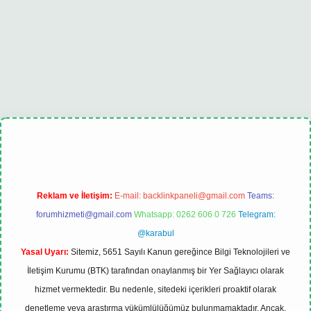
bet
tulipbet güncel
Reklam ve İletişim:
E-mail:
backlinkpaneli@gmail.com
Teams:
forumhizmeti@gmail.com
Whatsapp: 0262 606 0 726
Telegram:
@karabul
Yasal Uyarı:
Sitemiz, 5651 Sayılı Kanun gereğince Bilgi Teknolojileri ve
İletişim Kurumu (BTK) tarafından onaylanmış bir Yer Sağlayıcı olarak
hizmet vermektedir. Bu nedenle, sitedeki içerikleri proaktif olarak
denetleme veya araştırma yükümlülüğümüz bulunmamaktadır. Ancak,