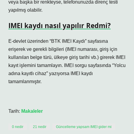
veya başka bir renkteyse, telefonunuzda direnç testi
yapılmış olabilir.
IMEI kaydı nasıl yapılır Redmi?
E-devlet üzerinden “BTK IMEI Kaydı” sayfasına
erişerek ve gerekli bilgileri (IMEI numarası, giriş için
kullanılan belge türü, ülkeye giriş tarihi vb.) girerek IMEI
kayıt işlemini tamamlayın. IMEI sorgu sayfasında “Yolcu
adına kayıtlı cihaz” yazıyorsa IMEI kaydı
tamamlanmıştır.
Tarih:
Makaleler
0 nedir
21 nedir
Güncelleme yapsam IMEI gider mi