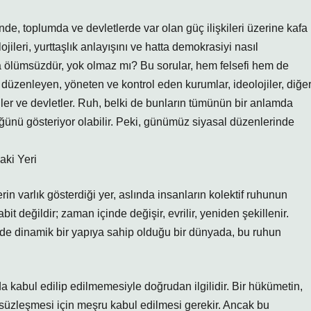
de, toplumda ve devletlerde var olan güç ilişkileri üzerine kafa
ojileri, yurttaşlık anlayışını ve hatta demokrasiyi nasıl
da ölümsüzdür, yok olmaz mı? Bu sorular, hem felsefi hem de
u düzenleyen, yöneten ve kontrol eden kurumlar, ideolojiler, diğe
siler ve devletler. Ruh, belki de bunların tümünün bir anlamda
üğünü gösteriyor olabilir. Peki, günümüz siyasal düzenlerinde
aki Yeri
rin varlık gösterdiği yer, aslında insanların kolektif ruhunun
t değildir; zaman içinde değişir, evrilir, yeniden şekillenir.
in de dinamik bir yapıya sahip olduğu bir dünyada, bu ruhun
mda kabul edilip edilmemesiyle doğrudan ilgilidir. Bir hükümetin,
msüzleşmesi için meşru kabul edilmesi gerekir. Ancak bu