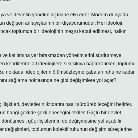
pıya ve devletin yönetim biçimine etki eder. Modern dünyada,
nun değişen anlayışlarının bir dışavurumudur. Her ideoloji,
Ancak toplumda bir ideolojinin meşru kabul edilmesi, halkın
ne ve katılımına yer bırakmadan yönetimlerini sürdürmeye
n kendilerine ait ideolojilere sıkı sıkıya bağlı kalırken, toplumu
. Bu noktada, ideolojilerin ölümsüzleşme çabaları ruhu ne kadar
ımını sağlama noktasında ne gibi değişimlere yol açar?
şkileri, devletlerin iktidarını nasıl sürdürebileceğini belirler.
 hangi şekilde şekilleneceğini etkiler. Güçlü bir devlet,
dönüşmesi, güç ilişkilerinin de değişmesine yol açabilir.
idar değişimleri, toplumun kolektif ruhunun değişim süreçlerine