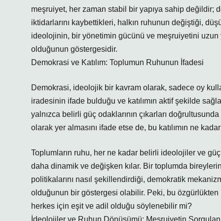
meşruiyet, her zaman stabil bir yapıya sahip değildir; değ
iktidarlarını kaybettikleri, halkın ruhunun değiştiği, dü
ideolojinin, bir yönetimin gücünü ve meşruiyetini uzun
olduğunun göstergesidir.
Demokrasi ve Katılım: Toplumun Ruhunun İfadesi
Demokrasi, ideolojik bir kavram olarak, sadece oy kulla
iradesinin ifade bulduğu ve katılımın aktif şekilde sağl
yalnızca belirli güç odaklarının çıkarları doğrultusunda ş
olarak yer almasını ifade etse de, bu katılımın ne kada
Toplumların ruhu, her ne kadar belirli ideolojiler ve güç
daha dinamik ve değişken kılar. Bir toplumda bireylerin
politikalarını nasıl şekillendirdiği, demokratik mekani
olduğunun bir göstergesi olabilir. Peki, bu özgürlükte
herkes için eşit ve adil olduğu söylenebilir mi?
İdeolojiler ve Ruhun Dönüşümü: Meşruiyetin Sorgula