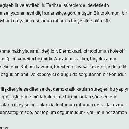
işebilir ve evrilebilir. Tarihsel süreçlerde, devletlerin
şünsel yapının evrildiği anlar sıkça görülmüştür. Bir toplumun, bir
 yıllar koruyabilmesi, onun ruhunun bir şekilde ölümsüz
nma hakkıyla sınırlı değildir. Demokrasi, bir toplumun kolektif
andığı bir yönetim biçimidir. Ancak bu katılım, birçok zaman
ekillenir. Katılım kavramı, bireylerin siyasal sistem içinde aktif
r özgür, anlamlı ve kapsayıcı olduğu da sorgulanan bir konudur.
 ilişkileriyle şekillense de, demokratik katılım süreçleri bu yapıyı
 güç ilişkilerine müdahale etme biçimi, onları yönetenlerin
zmaların işleyişi, bir anlamda toplumun ruhunun ne kadar özgür
n bahsettiğimizde, her toplum özgür müdür? Katılımın her zaman
nması