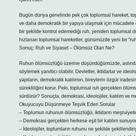
Bugün dünya genelinde pek çok toplumsal hareket, top
ve daha demokratik bir yapıya ulaşmak için mücadele edi
bir şekilde kontrol edemediği ruh, yeniden toplumsal d
hızlanan toplumsal hareketler, günümüzde yeni bir “ruh
Sonuç: Ruh ve Siyaset – Ölümsüz Olan Ne?
Ruhun ölümsüzlüğü üzerine düşündüğümüzde, aslında be
söylemek yanıltıcı olabilir. Devletler, iktidarlar ve ideo
yapıların, demokratik katılımın, bireylerin özgür iradesin
sürekliliğini korur. Peki, toplumsal ruh gerçekten ölü
sürdürür? Sonuçta, demokrasi, ideolojiler, katılım ve
Okuyucuyu Düşünmeye Teşvik Eden Sorular
– Toplumun ruhunun ölümsüzlüğü, iktidarın meşruiyeti
– Demokrasi gerçekten herkese eşit bir katılım sunuy
– İdeolojiler, toplumların ruhunu ne şekilde şekillendiri