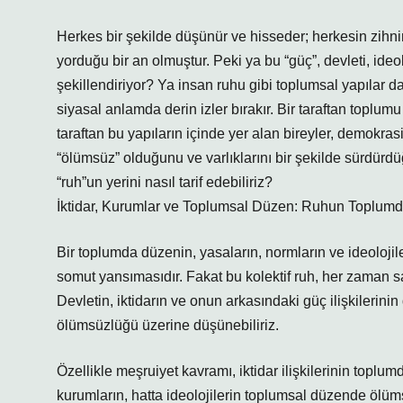
Herkes bir şekilde düşünür ve hisseder; herkesin zihnin
yorduğu bir an olmuştur. Peki ya bu “güç”, devleti, ideol
şekillendiriyor? Ya insan ruhu gibi toplumsal yapılar 
siyasal anlamda derin izler bırakır. Bir taraftan toplum
taraftan bu yapıların içinde yer alan bireyler, demokra
“ölümsüz” olduğunu ve varlıklarını bir şekilde sürdürd
“ruh”un yerini nasıl tarif edebiliriz?
İktidar, Kurumlar ve Toplumsal Düzen: Ruhun Toplumd
Bir toplumda düzenin, yasaların, normların ve ideolojile
somut yansımasıdır. Fakat bu kolektif ruh, her zaman sabi
Devletin, iktidarın ve onun arkasındaki güç ilişkilerin
ölümsüzlüğü üzerine düşünebiliriz.
Özellikle meşruiyet kavramı, iktidar ilişkilerinin toplu
kurumların, hatta ideolojilerin toplumsal düzende ölü