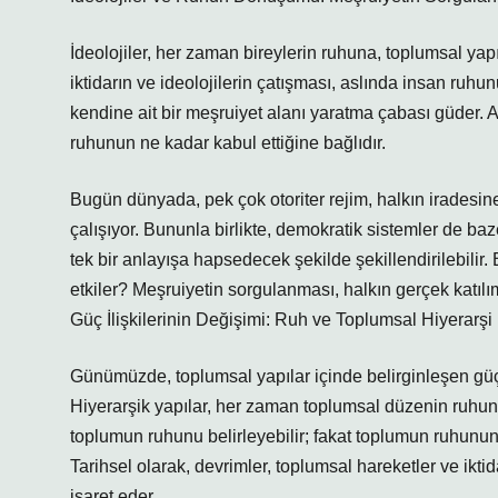
İdeolojiler, her zaman bireylerin ruhuna, toplumsal ya
iktidarın ve ideolojilerin çatışması, aslında insan ruhu
kendine ait bir meşruiyet alanı yaratma çabası güder. 
ruhunun ne kadar kabul ettiğine bağlıdır.
Bugün dünyada, pek çok otoriter rejim, halkın iradesi
çalışıyor. Bununla birlikte, demokratik sistemler de baze
tek bir anlayışa hapsedecek şekilde şekillendirilebilir
etkiler? Meşruiyetin sorgulanması, halkın gerçek katıl
Güç İlişkilerinin Değişimi: Ruh ve Toplumsal Hiyerarşi
Günümüzde, toplumsal yapılar içinde belirginleşen güç ili
Hiyerarşik yapılar, her zaman toplumsal düzenin ruhunun
toplumun ruhunu belirleyebilir; fakat toplumun ruhunun 
Tarihsel olarak, devrimler, toplumsal hareketler ve ikt
işaret eder.