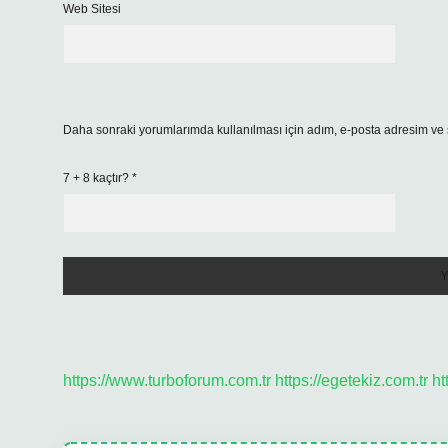
Web Sitesi
Daha sonraki yorumlarımda kullanılması için adım, e-posta adresim ve s
7 + 8 kaçtır?
*
https://www.turboforum.com.tr
https://egetekiz.com.tr
ht