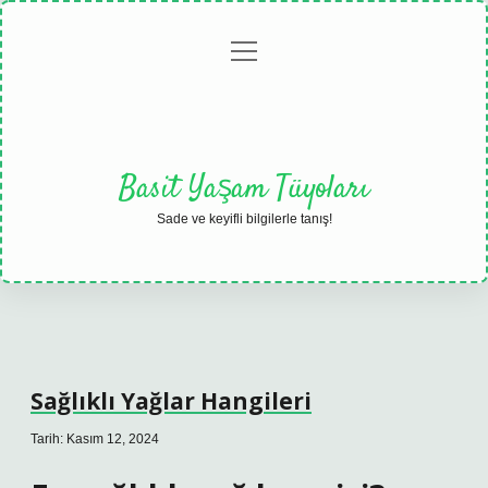
menüyü
Anasayfa
Gizlilik
Yasal
Hakkımızda
aç
Politikası
Uyarı
Basit Yaşam Tüyoları
Sade ve keyifli bilgilerle tanış!
Sağlıklı Yağlar Hangileri
Tarih: Kasım 12, 2024