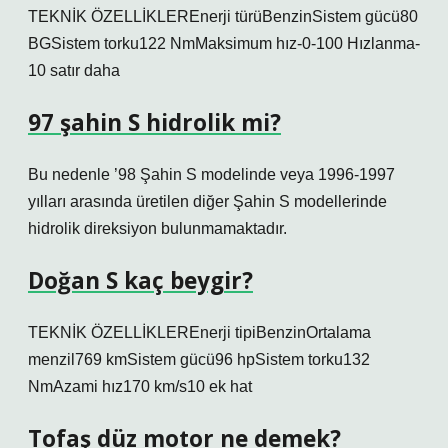
TEKNİK ÖZELLİKLEREnerji türüBenzinSistem gücü80
BGSistem torku122 NmMaksimum hız-0-100 Hızlanma-
10 satır daha
97 şahin S hidrolik mi?
Bu nedenle ’98 Şahin S modelinde veya 1996-1997
yılları arasında üretilen diğer Şahin S modellerinde
hidrolik direksiyon bulunmamaktadır.
Doğan S kaç beygir?
TEKNİK ÖZELLİKLEREnerji tipiBenzinOrtalama
menzil769 kmSistem gücü96 hpSistem torku132
NmAzami hız170 km/s10 ek hat
Tofaş düz motor ne demek?