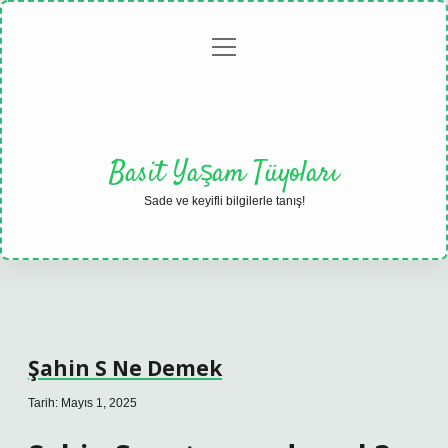
menüyü
Anasayfa
Gizlilik
Yasal
Hakkımızda
aç
Politikası
Uyarı
Basit Yaşam Tüyoları
Sade ve keyifli bilgilerle tanış!
Şahin S Ne Demek
Tarih: Mayıs 1, 2025