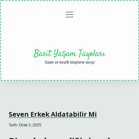
menüyü
Anasayfa
Gizlilik
Yasal
Hakkımızda
aç
Politikası
Uyarı
Basit Yaşam Tüyoları
Sade ve keyifli bilgilerle tanış!
Seven Erkek Aldatabilir Mi
Tarih: Ocak 3, 2025