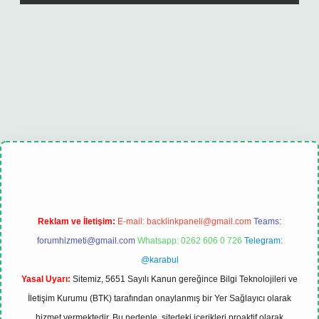
t
tulipbet güncel
Reklam ve İletişim:
E-mail:
backlinkpaneli@gmail.com
Teams:
forumhizmeti@gmail.com
Whatsapp: 0262 606 0 726
Telegram:
@karabul
Yasal Uyarı:
Sitemiz, 5651 Sayılı Kanun gereğince Bilgi Teknolojileri ve
İletişim Kurumu (BTK) tarafından onaylanmış bir Yer Sağlayıcı olarak
hizmet vermektedir. Bu nedenle, sitedeki içerikleri proaktif olarak