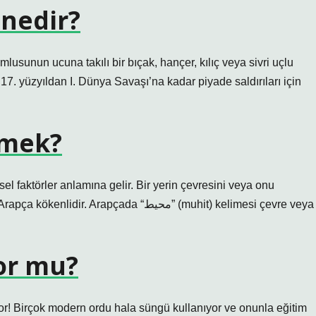
 nedir?
amlusunun ucuna takılı bir bıçak, hançer, kılıç veya sivri uçlu
. 17. yüzyıldan I. Dünya Savaşı’na kadar piyade saldırıları için
emek?
l faktörler anlamına gelir. Bir yerin çevresini veya onu
apçada “محيط” (muhit) kelimesi çevre veya
yor mu?
yor! Birçok modern ordu hala süngü kullanıyor ve onunla eğitim