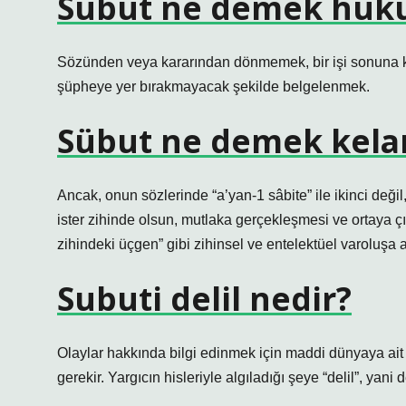
Sübut ne demek huk
Sözünden veya kararından dönmemek, bir işi sonuna k
şüpheye yer bırakmayacak şekilde belgelenmek.
Sübut ne demek kel
Ancak, onun sözlerinde “a’yan-1 sâbite” ile ikinci değil
ister zihinde olsun, mutlaka gerçekleşmesi ve ortaya çı
zihindeki üçgen” gibi zihinsel ve entelektüel varoluşa a
Subuti delil nedir?
Olaylar hakkında bilgi edinmek için maddi dünyaya ait 
gerekir. Yargıcın hisleriyle algıladığı şeye “delil”, yani d