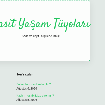
asit Yaşam Tüyoları
Sade ve keyifli bilgilerle tanış!
Sidebar
elexbet
tulipbet güncel
Son Yazılar
Better than nasıl kullanılır ?
Ağustos 6, 2026
Katılım hesabı faize girer mi ?
Ağustos 5, 2026