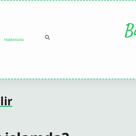
B
Hakkımızda
lir