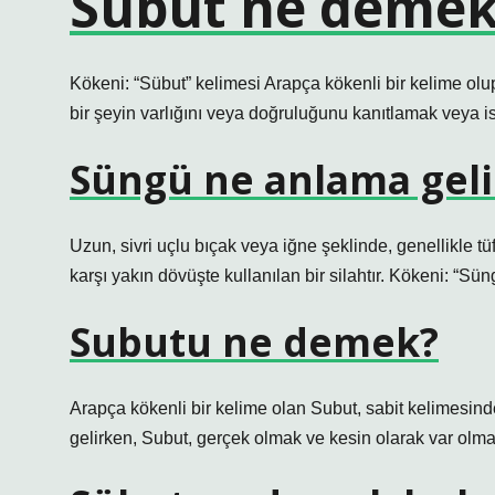
Sübut ne demek
Kökeni: “Sübut” kelimesi Arapça kökenli bir kelime olup “ثبوت” (ṯubūt) kelimesinden türemiştir. Anlamı: “İspat” kel
bir şeyin varlığını veya doğruluğunu kanıtlamak veya i
Süngü ne anlama geli
Uzun, sivri uçlu bıçak veya iğne şeklinde, genellikle t
karşı yakın dövüşte kullanılan bir silahtır. Kökeni: “Sü
Subutu ne demek?
Arapça kökenli bir kelime olan Subut, sabit kelimesind
gelirken, Subut, gerçek olmak ve kesin olarak var olma