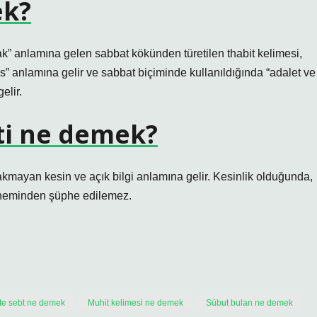
ek?
ak” anlamına gelen sabbat kökünden türetilen thabit kelimesi,
” anlamına gelir ve sabbat biçiminde kullanıldığında “adalet ve
elir.
ati ne demek?
rakmayan kesin ve açık bilgi anlamına gelir. Kesinlik olduğunda,
 öneminden şüphe edilemez.
te sebt ne demek
Muhit kelimesi ne demek
Sübut bulan ne demek