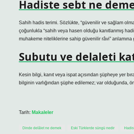
Hadiste sebt ne dem
Sahih hadis terimi. Sözlükte, “güvenilir ve sağlam olm
çoğunlukla “sahih veya hasen olduğu kanıtlanmış hadis
muhakeme niteliklerine sahip güvenilir râvi” anlamına g
Subutu ve delaleti k
Kesin bilgi, kanıt veya ispat açısından şüpheye yer bı
bilginin varlığından şüphe edilemez; var olduğunda,
Tarih:
Makaleler
Dinde delâlet ne demek
Eski Türklerde süngü nedir
Hadis