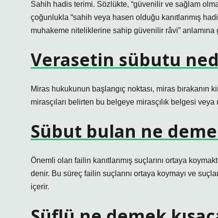
Sahih hadis terimi. Sözlükte, “güvenilir ve sağlam olm
çoğunlukla “sahih veya hasen olduğu kanıtlanmış hadis
muhakeme niteliklerine sahip güvenilir râvi” anlamına g
Verasetin sübutu ned
Miras hukukunun başlangıç ​​noktası, miras bırakanın 
mirasçıları belirten bu belgeye mirasçılık belgesi veya 
Sübut bulan ne deme
Önemli olan failin kanıtlanmış suçlarını ortaya koymakt
denir. Bu süreç failin suçlarını ortaya koymayı ve suçl
içerir.
Süflü ne demek kısac