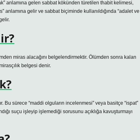
ak” anlamına gelen sabbat kökünden türetilen thabit kelimesi,
” anlamına gelir ve sabbat biçiminde kullanıldığında “adalet ve
elir.
ir?
kimden miras alacağını belgelendirmektir. Ölümden sonra kalan
mirasçılık belgesi denir.
k?
ır. Bu sürece “maddi olguların incelenmesi” veya basitçe “ispat”
andığı suçu işleyip işlemediği sorusunu açıklığa kavuşturmayı
a?