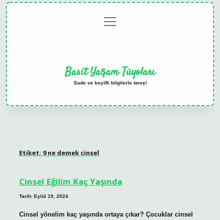
menüyü
Anasayfa
Gizlilik
Yasal
Hakkımızda
aç
Politikası
Uyarı
Basit Yaşam Tüyoları
Sade ve keyifli bilgilerle tanış!
Etiket:
9 ne demek cinsel
Cinsel Eğilim Kaç Yaşında
Tarih: Eylül 19, 2024
Cinsel yönelim kaç yaşında ortaya çıkar? Çocuklar cinsel