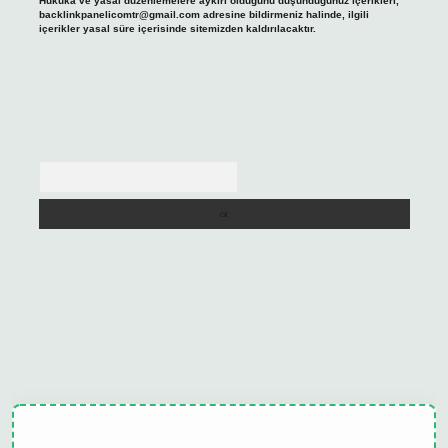
Hukuka ve yasal düzenlemelere aykırı olduğunu düşündüğünüz içerikleri,
backlinkpanelicomtr@gmail.com
adresine bildirmeniz halinde, ilgili
içerikler yasal süre içerisinde sitemizden kaldırılacaktır.
Arama
lipbet güncel