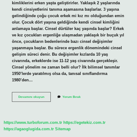
kimliklerini erken yaşta geliştirirler. Yaklaşık 2 yaşlarında
kendi cinsiyetlerini tanıma aşamasına başlarlar. 3 yaşına
gelindiğinde çoğu çocuk erkek mi kız mı olduğundan emin
olur. Çocuk dört yaşına geldiğinde kendi cinsel kimliğini
anlamaya başlar. Cinsel dürtüler kaç yaşında başlar? Erkek
ve kız çocukları ergenliğe ulaşmadan yaklaşık bir buçuk yıl
önce, çocukların bedenlerinde bazı cinsel değişimler
yaşanmaya başlar. Bu sürece ergenlik dönemindeki cinsel
gelişim süreci denir. Bu değişimler kızlarda 10 yaş
civarında, erkeklerde ise 11-12 yaş civarında gerçekleşir.
Cinsel yönelim ne zaman belli olur? İlk bilimsel tanımlar
1950’lerde yaratılmış olsa da, tanısal sınıflandırma
1980’den…
Cinsel
Devamını okuyun
Yorum Bırak
Eğilim
Kaç
Yaşında
https://www.turboforum.com.tr
https://egetekiz.com.tr
https://agaoglugida.com.tr
Sitemap