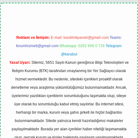
t
tulipbet güncel
Reklam ve İletişim:
E-mail:
backlinkpaneli@gmail.com
Teams:
forumhizmeti@gmail.com
Whatsapp: 0262 606 0 726
Telegram:
@karabul
Yasal Uyarı:
Sitemiz, 5651 Sayılı Kanun gereğince Bilgi Teknolojileri ve
İletişim Kurumu (BTK) tarafından onaylanmış bir Yer Sağlayıcı olarak
hizmet vermektedir. Bu nedenle, sitedeki içerikleri proaktif olarak
denetleme veya araştırma yükümlülüğümüz bulunmamaktadır. Ancak,
üyelerimiz yazdıkları içeriklerin sorumluluğunu taşımakta olup, siteye
üye olarak bu sorumluluğu kabul etmiş sayılırlar. Bu internet sitesi,
herhangi bir marka, kurum veya şahıs şirketi ile hiçbir bağlantısı
bulunmamaktadır. Sitede yalnızca kendi hazırladığımız makaleler
paylaşılmaktadır. Burada yer alan içerikler haber niteliği taşımamakta
olup, gerçek kurum ve kişiler hakkında paylaşım yapılmamaktadır.