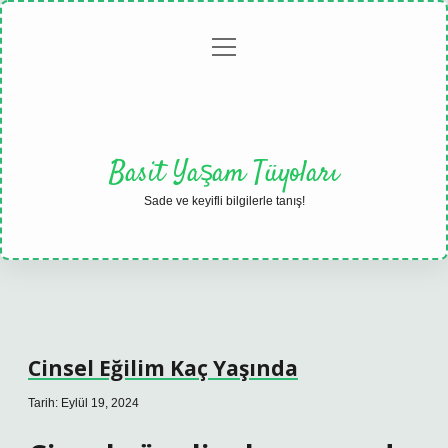
menüyü
Anasayfa
Gizlilik
Yasal
Hakkımızda
aç
Politikası
Uyarı
Basit Yaşam Tüyoları
Sade ve keyifli bilgilerle tanış!
Cinsel Eğilim Kaç Yaşında
Tarih: Eylül 19, 2024