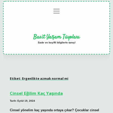
menüyü
Anasayfa
Gizlilik
Yasal
Hakkımızda
aç
Politikası
Uyarı
Basit Yaşam Tüyoları
Sade ve keyifli bilgilerle tanış!
Etiket:
Ergenlikte azmak normal mi
Cinsel Eğilim Kaç Yaşında
Tarih: Eylül 19, 2024
Cinsel yönelim kaç yaşında ortaya çıkar? Çocuklar cinsel