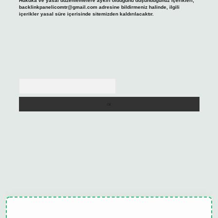
Hukuka ve yasal düzenlemelere aykırı olduğunu düşündüğünüz içerikleri,
backlinkpanelicomtr@gmail.com
adresine bildirmeniz halinde, ilgili
içerikler yasal süre içerisinde sitemizden kaldırılacaktır.
Arama
ulipbet güncel