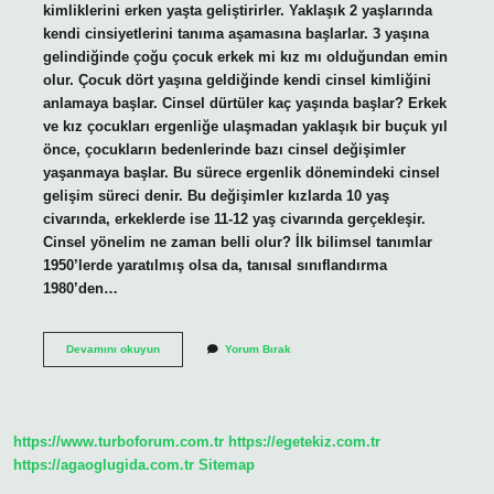
kimliklerini erken yaşta geliştirirler. Yaklaşık 2 yaşlarında
kendi cinsiyetlerini tanıma aşamasına başlarlar. 3 yaşına
gelindiğinde çoğu çocuk erkek mi kız mı olduğundan emin
olur. Çocuk dört yaşına geldiğinde kendi cinsel kimliğini
anlamaya başlar. Cinsel dürtüler kaç yaşında başlar? Erkek
ve kız çocukları ergenliğe ulaşmadan yaklaşık bir buçuk yıl
önce, çocukların bedenlerinde bazı cinsel değişimler
yaşanmaya başlar. Bu sürece ergenlik dönemindeki cinsel
gelişim süreci denir. Bu değişimler kızlarda 10 yaş
civarında, erkeklerde ise 11-12 yaş civarında gerçekleşir.
Cinsel yönelim ne zaman belli olur? İlk bilimsel tanımlar
1950’lerde yaratılmış olsa da, tanısal sınıflandırma
1980’den…
Cinsel
Devamını okuyun
Yorum Bırak
Eğilim
Kaç
Yaşında
https://www.turboforum.com.tr
https://egetekiz.com.tr
https://agaoglugida.com.tr
Sitemap