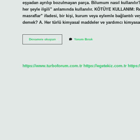
eşyadan ayrılıp bozulmayan parça. Bilumum nasıl kullanılı
her şeyle ilgili” anlamında kullanılır. KÖTÜYE KULLANIM: Resm
masraflar” ifadesi, bir kişi, kurum veya eylemle bağlantılı 
demek? A. Her türlü kimyasal maddeler ve yardımcı kimyasal
Bilumum
Devamını okuyun
Yorum Bırak
Yeri
Ne
Demek
https://www.turboforum.com.tr
https://egetekiz.com.tr
https: