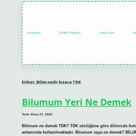
Anasayfa
Gizlilik Politikası
Yasal Uyarı
H
Etiket:
Bilim nedir kısaca TDK
Bilumum Yeri Ne Demek
Tarih: Ekim 27, 2024
Bilimum ne demek TDK? TDK sözlüğüne göre dilimizde bulun
anlamında kullanılmaktadır. Bilumum eşya ne demek? BİLUM