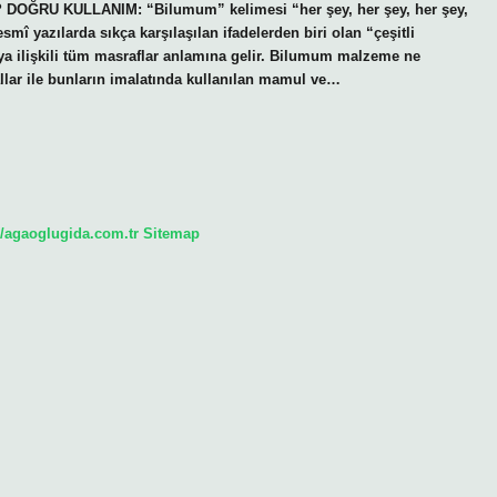
r? DOĞRU KULLANIM: “Bilumum” kelimesi “her şey, her şey, her şey,
î yazılarda sıkça karşılaşılan ifadelerden biri olan “çeşitli
veya ilişkili tüm masraflar anlamına gelir. Bilumum malzeme ne
lar ile bunların imalatında kullanılan mamul ve…
//agaoglugida.com.tr
Sitemap