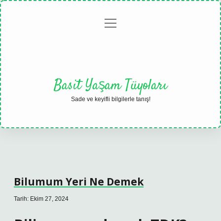
menüyü
Anasayfa
Gizlilik
Yasal
Hakkımızda
aç
Politikası
Uyarı
Basit Yaşam Tüyoları
Sade ve keyifli bilgilerle tanış!
Bilumum Yeri Ne Demek
Tarih: Ekim 27, 2024