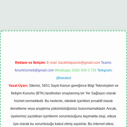
lexbet
tulipbet güncel
Reklam ve İletişim:
E-mail:
backlinkpaneli@gmail.com
Teams:
forumhizmeti@gmail.com
Whatsapp: 0262 606 0 726
Telegram:
@karabul
Yasal Uyarı:
Sitemiz, 5651 Sayılı Kanun gereğince Bilgi Teknolojileri ve
İletişim Kurumu (BTK) tarafından onaylanmış bir Yer Sağlayıcı olarak
hizmet vermektedir. Bu nedenle, sitedeki içerikleri proaktif olarak
denetleme veya araştırma yükümlülüğümüz bulunmamaktadır. Ancak,
üyelerimiz yazdıkları içeriklerin sorumluluğunu taşımakta olup, siteye
üye olarak bu sorumluluğu kabul etmiş sayılırlar. Bu internet sitesi,