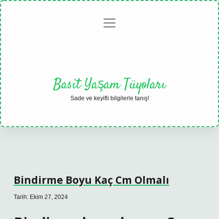
menüyü
Anasayfa
Gizlilik
Yasal
Hakkımızda
aç
Politikası
Uyarı
Basit Yaşam Tüyoları
Sade ve keyifli bilgilerle tanış!
Bindirme Boyu Kaç Cm Olmalı
Tarih: Ekim 27, 2024