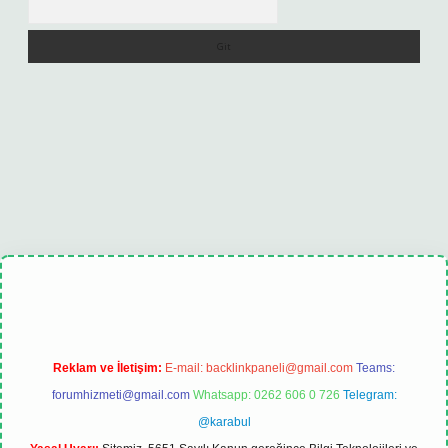
xbet
tulipbet güncel
Reklam ve İletişim:
E-mail:
backlinkpaneli@gmail.com
Teams:
forumhizmeti@gmail.com
Whatsapp: 0262 606 0 726
Telegram:
@karabul