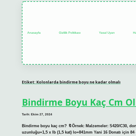
Anasayfa
Gizlilik Politikası
Yasal Uyarı
H
Etiket:
Kolonlarda bindirme boyu ne kadar olmalı
Bindirme Boyu Kaç Cm Ol
Tarih: Ekim 27, 2024
Bindirme boyu kaç cm? 🔖Örnek: Malzemeler: S420/C30, dona
uzunluğu=1,5 x lb (1,5 kat) lo=841mm Yani 16 Donatı için 84