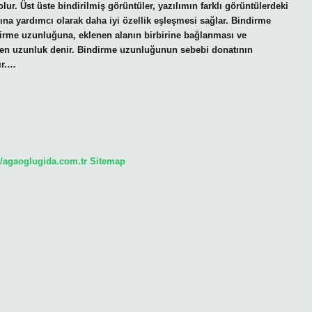
ur. Üst üste bindirilmiş görüntüler, yazılımın farklı görüntülerdeki
sına yardımcı olarak daha iyi özellik eşleşmesi sağlar. Bindirme
irme uzunluğuna, eklenen alanın birbirine bağlanması ve
nen uzunluk denir. Bindirme uzunluğunun sebebi donatının
ır.…
//agaoglugida.com.tr
Sitemap