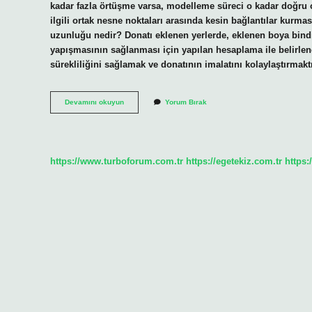
kadar fazla örtüşme varsa, modelleme süreci o kadar doğru ol
ilgili ortak nesne noktaları arasında kesin bağlantılar kurma
uzunluğu nedir? Donatı eklenen yerlerde, eklenen boya bind
yapışmasının sağlanması için yapılan hesaplama ile belirle
sürekliliğini sağlamak ve donatının imalatını kolaylaştırmakt
Bindirme
Devamını okuyun
Yorum Bırak
Boyu
Kaç
Cm
Olmalı
https://www.turboforum.com.tr
https://egetekiz.com.tr
https: