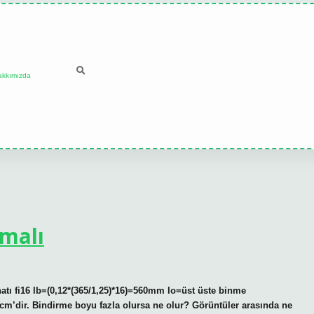
akkımızda
malı
tı fi16 lb=(0,12*(365/1,25)*16)=560mm lo=üst üste binme
 cm’dir. Bindirme boyu fazla olursa ne olur? Görüntüler arasında ne