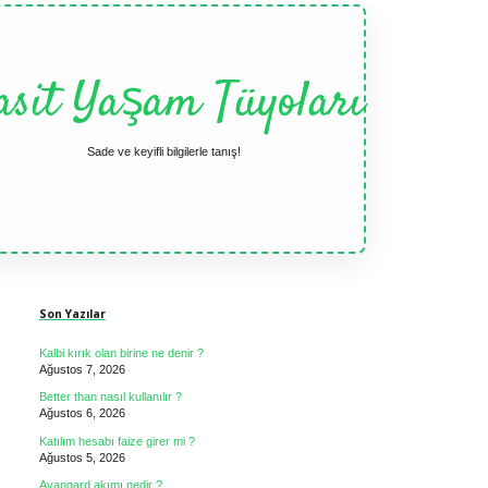
asit Yaşam Tüyoları
Sade ve keyifli bilgilerle tanış!
Sidebar
Son Yazılar
Kalbi kırık olan birine ne denir ?
Ağustos 7, 2026
Better than nasıl kullanılır ?
Ağustos 6, 2026
Katılım hesabı faize girer mi ?
Ağustos 5, 2026
Avangard akımı nedir ?