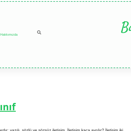
B
Hakkımızda
ınıf
rdır: yazılı, sözlü ve sözsüz iletişim. İletişim kaça ayrılır? İletişim iki