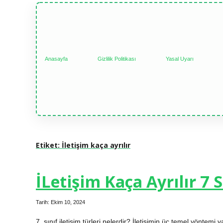
Anasayfa
Gizlilik Politikası
Yasal Uyarı
Etiket:
İletişim kaça ayrılır
İLetişim Kaça Ayrılır 7 S
Tarih: Ekim 10, 2024
7. sınıf iletişim türleri nelerdir? İletişimin üç temel yöntemi va