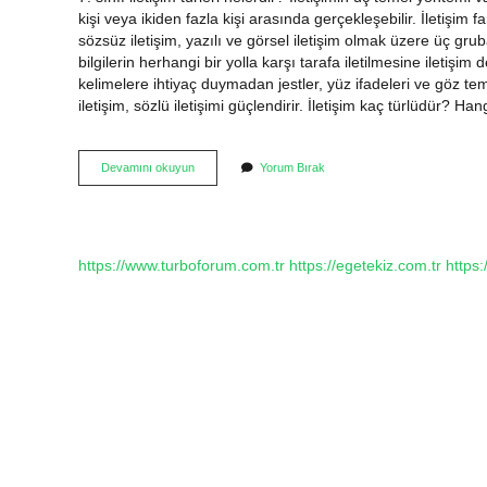
kişi veya ikiden fazla kişi arasında gerçekleşebilir. İletişim fa
sözsüz iletişim, yazılı ve görsel iletişim olmak üzere üç gruba
bilgilerin herhangi bir yolla karşı tarafa iletilmesine iletişi
kelimelere ihtiyaç duymadan jestler, yüz ifadeleri ve göz tema
iletişim, sözlü iletişimi güçlendirir. İletişim kaç türlüdür? Ha
İLetişim
Devamını okuyun
Yorum Bırak
Kaça
Ayrılır
7
Sınıf
https://www.turboforum.com.tr
https://egetekiz.com.tr
https