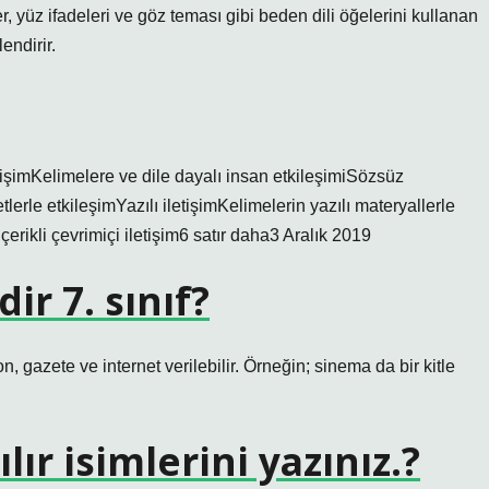
, yüz ifadeleri ve göz teması gibi beden dili öğelerini kullanan
lendirir.
etişimKelimelere ve dile dayalı insan etkileşimiSözsüz
lerle etkileşimYazılı iletişimKelimelerin yazılı materyallerle
çerikli çevrimiçi iletişim6 satır daha3 Aralık 2019
ir 7. sınıf?
n, gazete ve internet verilebilir. Örneğin; sinema da bir kitle
lır isimlerini yazınız.?