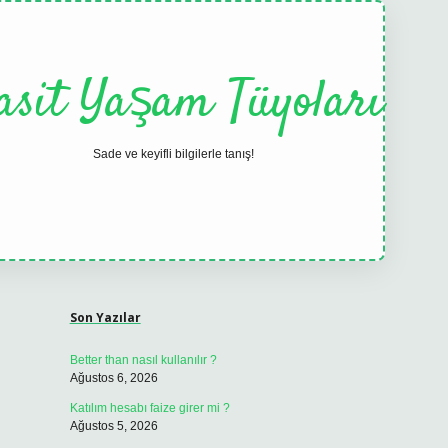
asit Yaşam Tüyoları
Sade ve keyifli bilgilerle tanış!
Sidebar
elexbet
tulipbet güncel
Son Yazılar
Better than nasıl kullanılır ?
Ağustos 6, 2026
Katılım hesabı faize girer mi ?
Ağustos 5, 2026