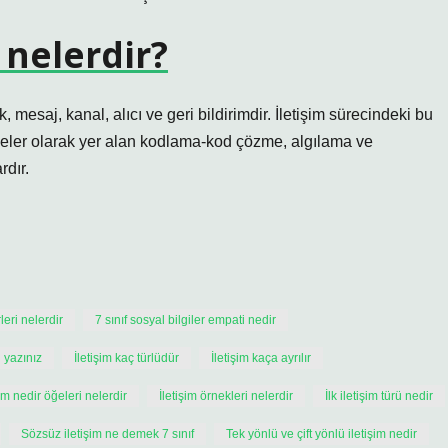
i nelerdir?
, mesaj, kanal, alıcı ve geri bildirimdir. İletişim sürecindeki bu
öğeler olarak yer alan kodlama-kod çözme, algılama ve
rdır.
rleri nelerdir
7 sınıf sosyal bilgiler empati nedir
i yazınız
İletişim kaç türlüdür
İletişim kaça ayrılır
şim nedir öğeleri nelerdir
İletişim örnekleri nelerdir
İlk iletişim türü nedir
Sözsüz iletişim ne demek 7 sınıf
Tek yönlü ve çift yönlü iletişim nedir