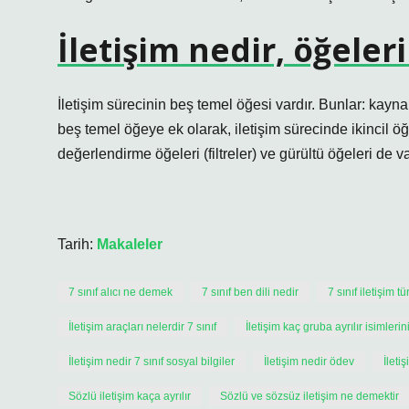
İletişim nedir, öğeler
İletişim sürecinin beş temel öğesi vardır. Bunlar: kaynak
beş temel öğeye ek olarak, iletişim sürecinde ikincil 
değerlendirme öğeleri (filtreler) ve gürültü öğeleri de va
Tarih:
Makaleler
7 sınıf alıcı ne demek
7 sınıf ben dili nedir
7 sınıf iletişim tü
İletişim araçları nelerdir 7 sınıf
İletişim kaç gruba ayrılır isimlerin
İletişim nedir 7 sınıf sosyal bilgiler
İletişim nedir ödev
İleti
Sözlü iletişim kaça ayrılır
Sözlü ve sözsüz iletişim ne demektir