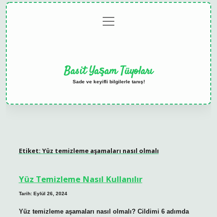
menüyü
Anasayfa
Gizlilik
Yasal
Hakkımızda
aç
Politikası
Uyarı
Basit Yaşam Tüyoları
Sade ve keyifli bilgilerle tanış!
Etiket:
Yüz temizleme aşamaları nasıl olmalı
Yüz Temizleme Nasıl Kullanılır
Tarih: Eylül 26, 2024
Yüz temizleme aşamaları nasıl olmalı? Cildimi 6 adımda