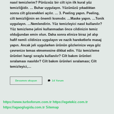
nasıl temizlerim? Pürüzsüz bir cilt için ilk kural yüz
temizliğidir. … Buhar uygulayın. Yüzünüzü yıkadıktan
sonra cilt gözenekleri açılır. … 3. Peeling yapın. Peeling,
cilt temizliğinin en önemli kısmıdır. …Maske yapın. …Tonik
uygulayın. …Nemlendirin. Yüz temizleyici nasıl kullanılır?
Yüz temizleme jelini kullanmadan önce cildinizin temiz
olduğundan emin olun. Daha sonra elinize biraz jel alıp
hafif nemli cildinize uygulayın ve nazik hareketlerle masaj
yapın. Ancak jeli uygularken ürünün gözlerinize veya göz
çevrenize temas etmemesine dikkat edin. Yüz temizleme
ürünleri hangi sırayla kullanılır? Cilt bakım ürünleri
sıralaması nasıldır? Cilt bakım ürünleri sıralaması; Cilt
temizleyici,…
Yüz
Devamını okuyun
14 Yorum
Temizleme
Nasıl
Kullanılır
https://www.turboforum.com.tr
https://egetekiz.com.tr
https://agaoglugida.com.tr
Sitemap