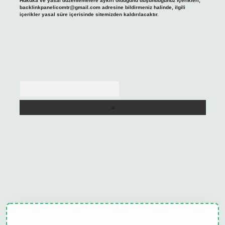
Hukuka ve yasal düzenlemelere aykırı olduğunu düşündüğünüz içerikleri,
backlinkpanelicomtr@gmail.com
adresine bildirmeniz halinde, ilgili
içerikler yasal süre içerisinde sitemizden kaldırılacaktır.
Arama
et
tulipbet güncel