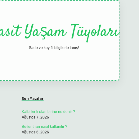
asit Yaşam Tüyoları
Sade ve keyifli bilgilerle tanış!
Sidebar
elexbet
tulipbet güncel
Son Yazılar
Kalbi kırık olan birine ne denir ?
Ağustos 7, 2026
Better than nasıl kullanılır ?
Ağustos 6, 2026