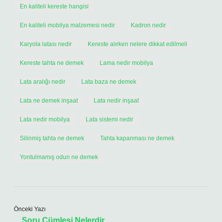
En kaliteli kereste hangisi
En kaliteli mobilya malzemesi nedir
Kadron nedir
Karyola latası nedir
Kereste alırken nelere dikkat edilmeli
Kereste tahta ne demek
Lama nedir mobilya
Lata aralığı nedir
Lata baza ne demek
Lata ne demek inşaat
Lata nedir inşaat
Lata nedir mobilya
Lata sistemi nedir
Silinmiş tahta ne demek
Tahta kapanması ne demek
Yontulmamış odun ne demek
Önceki Yazı
Soru Cümlesi Nelerdir