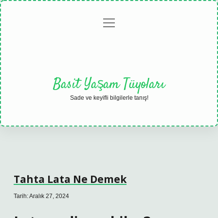
menüyü
Anasayfa
Gizlilik
Yasal
Hakkımızda
aç
Politikası
Uyarı
Basit Yaşam Tüyoları
Sade ve keyifli bilgilerle tanış!
Tahta Lata Ne Demek
Tarih: Aralık 27, 2024