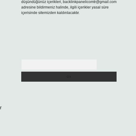
düşündüğünüz içerikleri,
backlinkpanelicomtr@gmail.com
adresine bildirmeniz halinde, ilgili içerikler yasal süre
içerisinde sitemizden kaldırılacaktır.
Arama
r