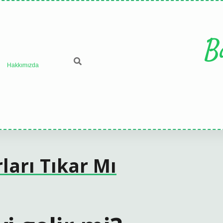
B
Hakkımızda
ları Tıkar Mı