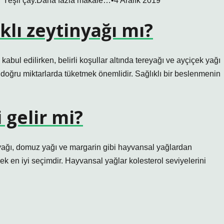
 Yeşil çay.Daha fazla makale…•4 Aralık 2019
klı zeytinyağı mı?
kabul edilirken, belirli koşullar altında tereyağı ve ayçiçek yağı
arı doğru miktarlarda tüketmek önemlidir. Sağlıklı bir beslenmenin
 gelir mi?
yağı, domuz yağı ve margarin gibi hayvansal yağlardan
ek en iyi seçimdir. Hayvansal yağlar kolesterol seviyelerini