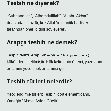
Tesbih ne diyerek?
“Subhanallah”, “Alhamdulillah”, “Allahu Akbar”
duasından otuz üç kez Allah’ın otantik hadisler
tarafından önerildiğini söyleyerek.
Arapça tesbih ne demek?
Tespih terimi, Arap Sīn – bāʾ – ḥāʾ (ح – ب – س)
kökünden türetilmiştir. Kök kelimenin önemi, yazmanın
anlamını yüceltmek anlamına gelir.
Tesbih türleri nelerdir?
Yetkilendirme türleri: Tesbih, dört element dahil.
Örneğin “Ahmet Aslan Güçlü”.