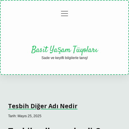
menüyü
Anasayfa
Gizlilik
Yasal
Hakkımızda
aç
Politikası
Uyarı
Basit Yaşam Tüyoları
Sade ve keyifli bilgilerle tanış!
Tesbih Diğer Adı Nedir
Tarih: Mayıs 25, 2025