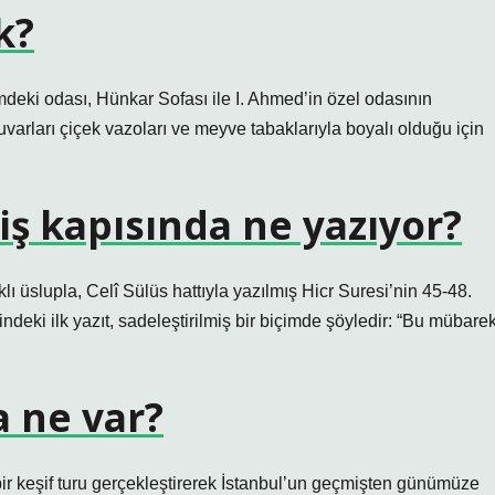
k?
deki odası, Hünkar Sofası ile I. Ahmed’in özel odasının
varları çiçek vazoları ve meyve tabaklarıyla boyalı olduğu için
iş kapısında ne yazıyor?
klı üslupla, Celî Sülüs hattıyla yazılmış Hicr Suresi’nin 45-48.
rindeki ilk yazıt, sadeleştirilmiş bir biçimde şöyledir: “Bu mübare
a ne var?
ir keşif turu gerçekleştirerek İstanbul’un geçmişten günümüze