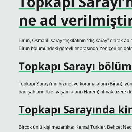
Topkapı Sarayı’
ne ad verilmişti
Birun, Osmanlı saray teşkilatının “dış saray” olarak adl
Birun bölümündeki görevliler arasında Yeniçeriler, doktor
Topkapı Sarayı bölüml
Topkapı Sarayı’nın hizmet ve koruma alanı (Bîrun), yö
padişahların özel yaşam alanı (Harem) olmak üzere dö
Topkapı Sarayında ki
Birçok ünlü kişi mezarlıkta; Kemal Türkler, Behçet Naca