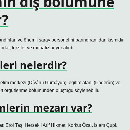
nın dış bölümüne
r?
andırılan ve önemli saray personelini barındıran idari kısmıdır.
lar, terziler ve muhafızlar yer alırdı.
eri nelerdir?
netim merkezi (Dîvân-ı Hümâyun), eğitim alanı (Enderûn) ve
rt örgütlenme bölümünden oluştuğu söylenebilir.
mlerin mezarı var?
r, Erol Taş, Hersekli Arif Hikmet, Korkut Özal, İslam Çupi,