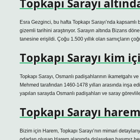
Topkapı Sarayı altınd
Esra Gezginci, bu hafta Topkapı Sarayı’nda kapsamlı b
gizemli tarihini araştırıyor. Sarayın altında Bizans d
tanesine erişildi. Çoğu 1.500 yıllık olan sarnıçların ço
Topkapı Sarayı kim içi
Topkapı Sarayı, Osmanlı padişahlarının ikametgahı ve dev
Mehmed tarafından 1460-1478 yılları arasında inşa edil
yapılan sarayda Osmanlı padişahları ve saray görevliler
Topkapı Sarayı harem
Bizim için Harem, Topkapı Sarayı’nın mimari detaylarıyl
odadan oluşan Harem alanında dolaşırken başımız her 