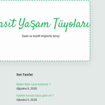
asit Yaşam Tüyoları
Sade ve keyifli bilgilerle tanış!
Sidebar
elexbet
tulipbet güncel
Son Yazılar
Better than nasıl kullanılır ?
Ağustos 6, 2026
Katılım hesabı faize girer mi ?
Ağustos 5, 2026