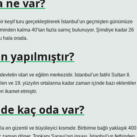
a ne var?
ir keşif turu gerçekleştirerek İstanbul’un geçmişten günümüze
öneminden kalma 40’tan fazla sarnıç bulunuyor. Şimdiye kadar 26
ğu hala orada.
n yapılmıştır?
letin idari ve eğitim merkezidir. İstanbul’un fatihi Sultan II.
en ve 19. yüzyılın ortalarına kadar zaman içinde bazı eklentiler
i ikamet etmiştir.
de kaç oda var?
a en gizemli ve büyüleyici kısmıdır. Birbirine bağlı yaklaşık 400
zaman döner. Topkapı Sarayı’nın inşası, İstanbul’un fethinden