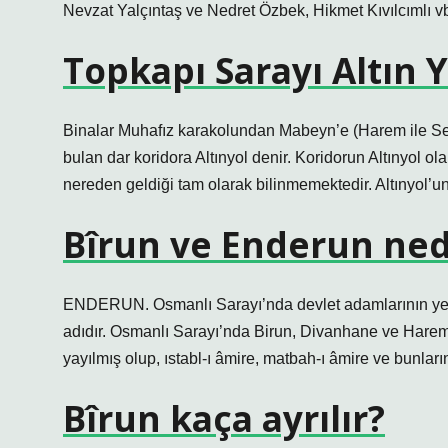
Nevzat Yalçıntaş ve Nedret Özbek, Hikmet Kıvılcımlı v
Topkapı Sarayı Altın 
Binalar Muhafız karakolundan Mabeyn’e (Harem ile Se
bulan dar koridora Altınyol denir. Koridorun Altınyol olar
nereden geldiği tam olarak bilinmemektedir. Altınyol’u
Bîrun ve Enderun ned
ENDERUN. Osmanlı Sarayı’nda devlet adamlarının yetiş
adıdır. Osmanlı Sarayı’nda Birun, Divanhane ve Harem gi
yayılmış olup, ıstabl-ı âmire, matbah-ı âmire ve bunları
Bîrun kaça ayrılır?