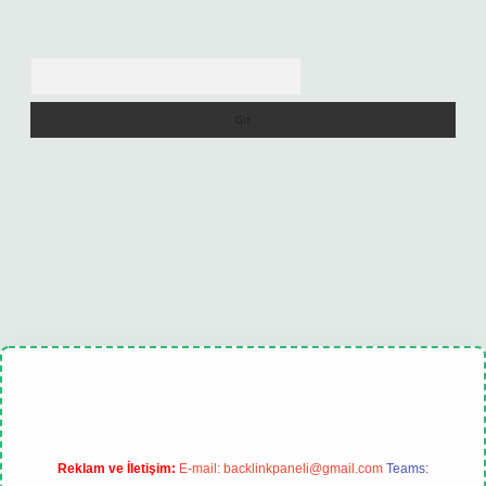
Arama
exbet
tulipbet güncel
Reklam ve İletişim:
E-mail:
backlinkpaneli@gmail.com
Teams: