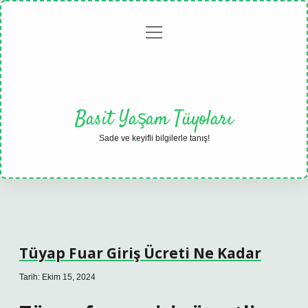
menüyü
Anasayfa
Gizlilik
Yasal
Hakkımızda
aç
Politikası
Uyarı
Basit Yaşam Tüyoları
Sade ve keyifli bilgilerle tanış!
Tüyap Fuar Giriş Ücreti Ne Kadar
Tarih: Ekim 15, 2024