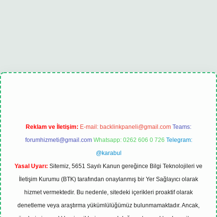
xbet
tulipbet güncel
Reklam ve İletişim:
E-mail:
backlinkpaneli@gmail.com
Teams:
forumhizmeti@gmail.com
Whatsapp: 0262 606 0 726
Telegram:
@karabul
Yasal Uyarı:
Sitemiz, 5651 Sayılı Kanun gereğince Bilgi Teknolojileri ve
İletişim Kurumu (BTK) tarafından onaylanmış bir Yer Sağlayıcı olarak
hizmet vermektedir. Bu nedenle, sitedeki içerikleri proaktif olarak
denetleme veya araştırma yükümlülüğümüz bulunmamaktadır. Ancak,