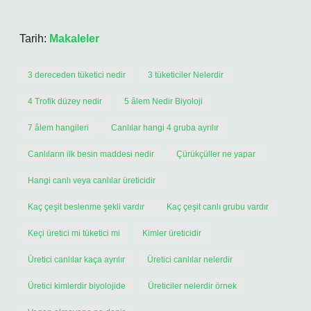
Tarih:
Makaleler
3 dereceden tüketici nedir
3 tüketiciler Nelerdir
4 Trofik düzey nedir
5 âlem Nedir Biyoloji
7 âlem hangileri
Canlılar hangi 4 gruba ayrılır
Canlıların ilk besin maddesi nedir
Çürükçüller ne yapar
Hangi canlı veya canlılar üreticidir
Kaç çeşit beslenme şekli vardır
Kaç çeşit canlı grubu vardır
Keçi üretici mi tüketici mi
Kimler üreticidir
Üretici canlılar kaça ayrılır
Üretici canlılar nelerdir
Üretici kimlerdir biyolojide
Üreticiler nelerdir örnek