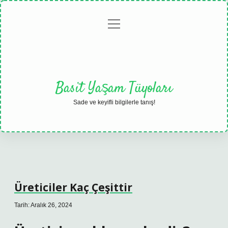
menüyü
Anasayfa
Gizlilik
Yasal
Hakkımızda
aç
Politikası
Uyarı
Basit Yaşam Tüyoları
Sade ve keyifli bilgilerle tanış!
Üreticiler Kaç Çeşittir
Tarih: Aralık 26, 2024