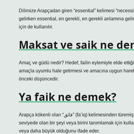
Dilimize Arapçadan giren “essential” kelimesi “necessi
gelirken essential, en gerekli, en gerekli anlamına ge
için de kullanılır.
Maksat ve saik ne d
Amaç ve güdü nedir? Hedef, failin eylemiyle elde ettiği
amaçla uyumlu hale getirmesi ve amacına uygun hareket
önceki düşüncedir.
Ya faik ne demek?
Arapça kökenli olan “فائق” (fa’iq) kelimesinden türemiştir. Anlamı: “Faik” kelimesi, üstün, üstün, aşkın veya daha yüksek
seviyede olan bir şeyi veya birini tanımlamak için kulla
veya daha büyük olduğunu ifade eder.