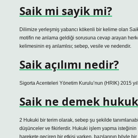
Saik mi sayik mi?
Dilimize yerleşmiş yabancı kökenli bir kelime olan S
motifin ne anlama geldiği sorusuna cevap arayan herke
kelimesinin eş anlamlısı; sebep, vesile ve nedendir.
Saik açılımı nedir?
Sigorta Acenteleri Yönetim Kurulu’nun (HRIK) 2015 yılı
Saik ne demek hukuk
2 Hukuki bir terim olarak, sebep şu şekilde tanımlanabil
düşünceler ve fikirlerdir. Hukuki işlem yapma isteğinin 
harekete geçiren bir etkisi varken, bazılarının böyle bir 