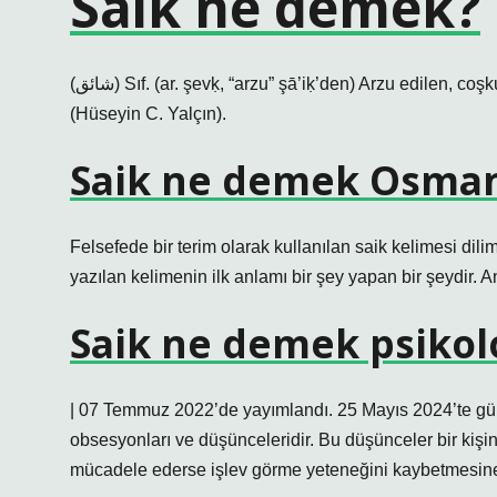
Saik ne demek?
(ﺷﺎﺋﻖ) Sıf. (ar. şevḳ, “arzu” şā’iḳ’den) Arzu edilen, coşkun, coşkun: Üstteki iki kattan taşan ahengin içinde boğuldu
(Hüseyin C. Yalçın).
Saik ne demek Osman
Felsefede bir terim olarak kullanılan saik kelimesi dil
yazılan kelimenin ilk anlamı bir şey yapan bir şeydir. An
Saik ne demek psikolo
| 07 Temmuz 2022’de yayımlandı. 25 Mayıs 2024’te günce
obsesyonları ve düşünceleridir. Bu düşünceler bir kişin
mücadele ederse işlev görme yeteneğini kaybetmesine 