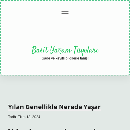
menüyü
Anasayfa
Gizlilik
Yasal
Hakkımızda
aç
Politikası
Uyarı
Basit Yaşam Tüyoları
Sade ve keyifli bilgilerle tanış!
Yılan Genellikle Nerede Yaşar
Tarih: Ekim 18, 2024