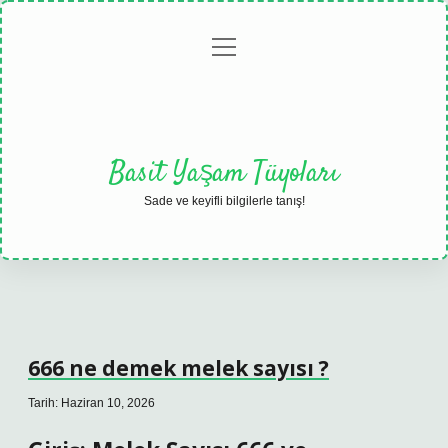
menüyü
Anasayfa
Gizlilik
Yasal
Hakkımızda
aç
Politikası
Uyarı
Basit Yaşam Tüyoları
Sade ve keyifli bilgilerle tanış!
666 ne demek melek sayısı ?
Tarih: Haziran 10, 2026