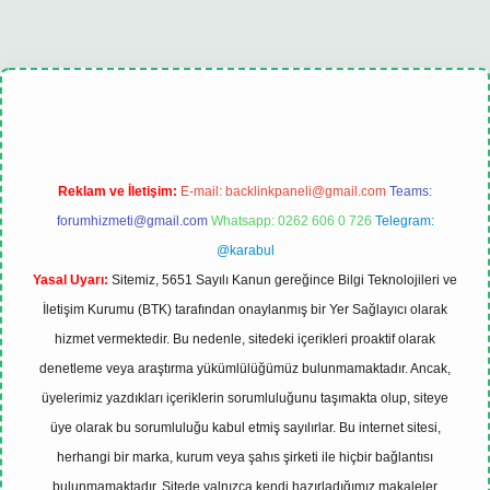
bet
tulipbet güncel
Reklam ve İletişim:
E-mail:
backlinkpaneli@gmail.com
Teams:
forumhizmeti@gmail.com
Whatsapp: 0262 606 0 726
Telegram:
@karabul
Yasal Uyarı:
Sitemiz, 5651 Sayılı Kanun gereğince Bilgi Teknolojileri ve
İletişim Kurumu (BTK) tarafından onaylanmış bir Yer Sağlayıcı olarak
hizmet vermektedir. Bu nedenle, sitedeki içerikleri proaktif olarak
denetleme veya araştırma yükümlülüğümüz bulunmamaktadır. Ancak,
üyelerimiz yazdıkları içeriklerin sorumluluğunu taşımakta olup, siteye
üye olarak bu sorumluluğu kabul etmiş sayılırlar. Bu internet sitesi,
herhangi bir marka, kurum veya şahıs şirketi ile hiçbir bağlantısı
bulunmamaktadır. Sitede yalnızca kendi hazırladığımız makaleler