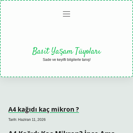
menüyü
Anasayfa
Gizlilik
Yasal
Hakkımızda
aç
Politikası
Uyarı
Basit Yaşam Tüyoları
Sade ve keyifli bilgilerle tanış!
A4 kağıdı kaç mikron ?
Tarih: Haziran 11, 2026