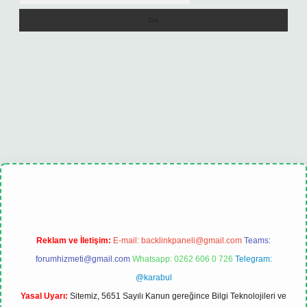
exbet
tulipbet güncel
Reklam ve İletişim:
E-mail:
backlinkpaneli@gmail.com
Teams:
forumhizmeti@gmail.com
Whatsapp: 0262 606 0 726
Telegram:
@karabul
Yasal Uyarı:
Sitemiz, 5651 Sayılı Kanun gereğince Bilgi Teknolojileri ve