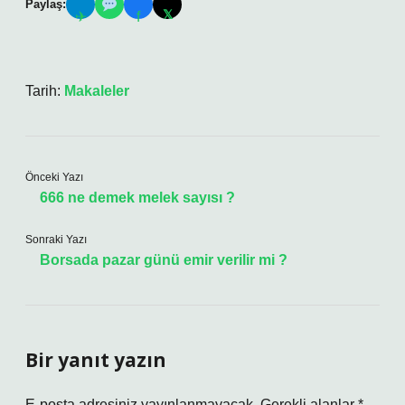
Paylaş:
𝕏
✈
f
Tarih:
Makaleler
Önceki Yazı
666 ne demek melek sayısı ?
Sonraki Yazı
Borsada pazar günü emir verilir mi ?
Bir yanıt yazın
E-posta adresiniz yayınlanmayacak.
Gerekli alanlar
*